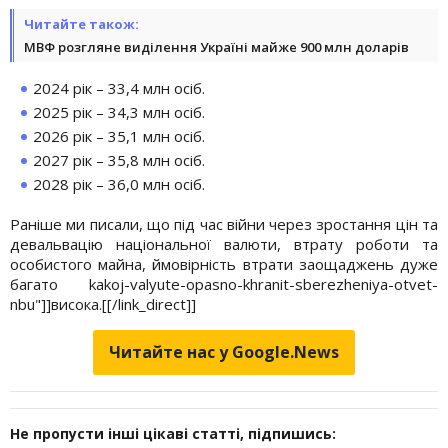
Читайте також:
МВФ розгляне виділення Україні майже 900 млн доларів
2024 рік – 33,4 млн осіб.
2025 рік – 34,3 млн осіб.
2026 рік – 35,1 млн осіб.
2027 рік – 35,8 млн осіб.
2028 рік – 36,0 млн осіб.
Раніше ми писали, що під час війни через зростання цін та
девальвацію національної валюти, втрату роботи та
особистого майна, ймовірність втрати заощаджень дуже
багато kakoj-valyute-opasno-khranit-sberezheniya-otvet-
nbu"]]висока.[[/link_direct]]
Читайте нас у Google.News
Не пропусти інші цікаві статті, підпишись: