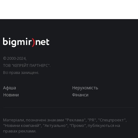
© 2000-2024,
ТОВ "КЕПРЕЙТ ПАРТНЕРС".
Всі права захищені.
Афіша
Нерухомість
Новини
Фінанси
Матеріали, позначені знаками "Реклама", "PR", "Спецпроект",
"Новини компаній", "Актуально", "Промо", публікуються на
правах реклами.