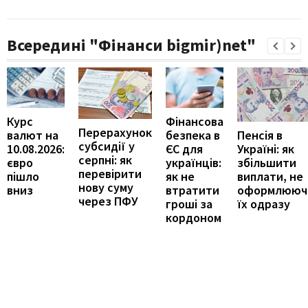
Всередині "Фінанси bigmir)net"
Курс
Фінансова
Перерахунок
Пенсія в
валют на
безпека в
субсидії у
Україні: як
10.08.2026:
ЄС для
серпні: як
збільшити
євро
українців:
перевірити
виплати, не
пішло
як не
нову суму
оформлююч
вниз
втратити
через ПФУ
їх одразу
гроші за
кордоном