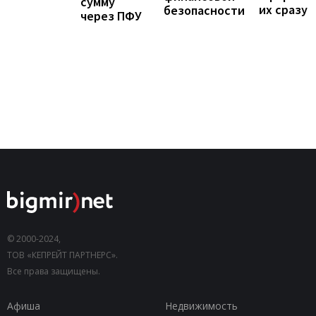
сумму
их сразу
безопасности
через ПФУ
© 2000-2024,
ТОВ «КЕПРЕЙТ ПАРТНЕРС».
Все права защищены.
Афиша
Недвижимость