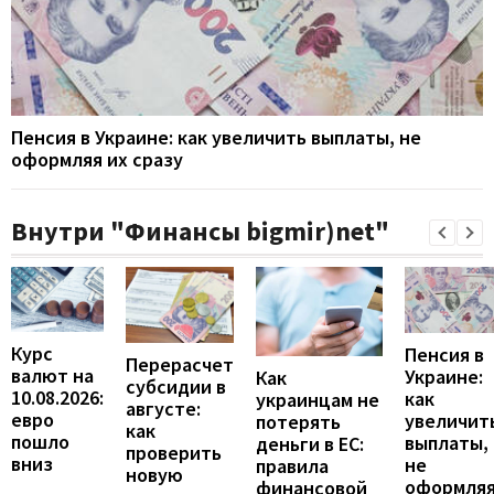
Пенсия в Украине: как увеличить выплаты, не
оформляя их сразу
Внутри "Финансы bigmir)net"
Курс
Пенсия в
Перерасчет
валют на
Украине:
Как
субсидии в
10.08.2026:
как
украинцам не
августе:
евро
увеличит
потерять
как
пошло
выплаты,
деньги в ЕС:
проверить
вниз
не
правила
новую
оформля
финансовой