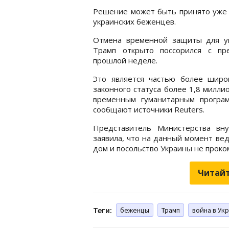
Решение может быть принято уже в
украинских беженцев.
Отмена временной защиты для ук
Трамп открыто поссорился с пр
прошлой неделе.
Это является частью более шир
законного статуса более 1,8 милл
временным гуманитарным програ
сообщают источники Reuters.
Представитель Министерства вн
заявила, что на данный момент ве
дом и посольство Украины не проко
Читайт
Теги:
беженцы
Трамп
война в Ук