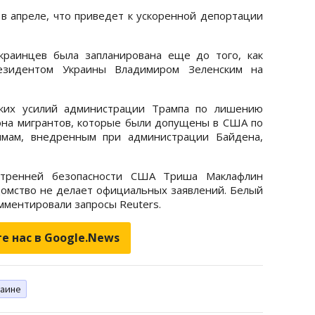
 апреле, что приведет к ускоренной депортации
раинцев была запланирована еще до того, как
езидентом Украины Владимиром Зеленским на
оких усилий администрации Трампа по лишению
иона мигрантов, которые были допущены в США по
ммам, внедренным при администрации Байдена,
утренней безопасности США Триша Маклафлин
домство не делает официальных заявлений. Белый
мментировали запросы Reuters.
е нас в Google.News
раине