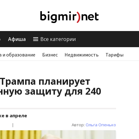
о
Афиша
Все категории
а и образование
Бизнес
Недвижимость
Тарифы
Трампа планирует
нную защиту для 240
е в апреле
|
Автор:
Ольга Опенько