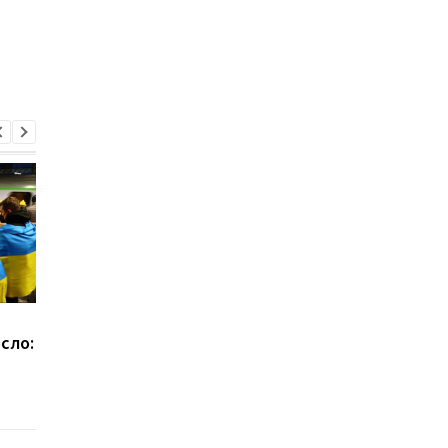
Почему в Украине не
Мобилизовать в
сло:
хватает студентов
Украине могут и до 2
инженерных
кого это касается
специальностей