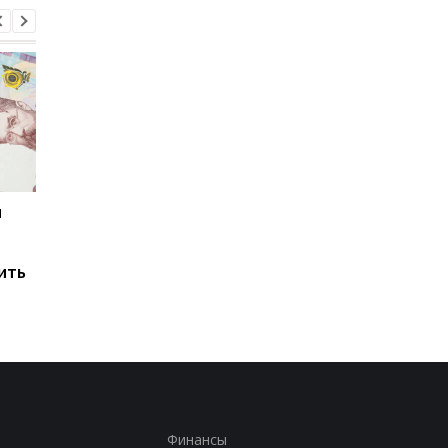
и
Мировые запасы
Остановка морского
топлива почти
коридора может
исчерпаны: эксперт
привести к снижени
ить
предупредил о рисках
производства
для Украины
железной руды
Финансы