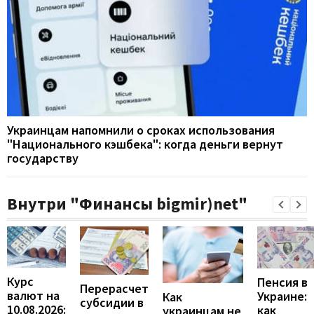
Украинцам напомнили о сроках использования
"Национального кэшбека": когда деньги вернут
государству
Внутри "Финансы bigmir)net"
Курс
Пенсия в
Перерасчет
валют на
Украине:
Как
субсидии в
10.08.2026:
как
украинцам не