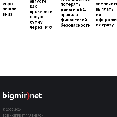
августе:
евро
увеличит
потерять
как
пошло
выплаты,
деньги в ЕС:
проверить
вниз
не
правила
новую
оформля
финансовой
сумму
их сразу
безопасности
через ПФУ
© 2000-2024,
ТОВ «КЕПРЕЙТ ПАРТНЕРС».