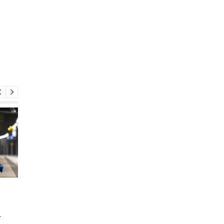
Украина и ЕС обсудили
Украинцы всё чаще
будущее режима
отказываются от
временной защиты для
квартир: что выбир
т
украинских беженцев
вместо них