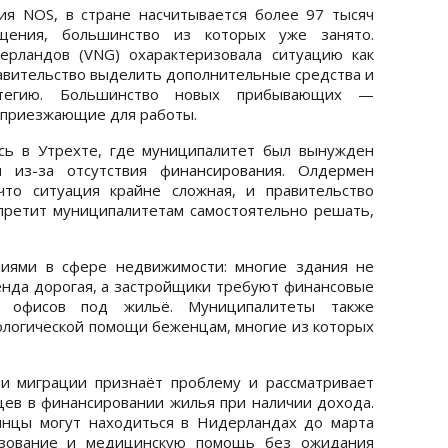
я NOS, в стране насчитывается более 97 тысяч
щения, большинство из которых уже занято.
ерландов (VNG) охарактеризовала ситуацию как
равительство выделить дополнительные средства и
ратегию. Большинство новых прибывающих —
 приезжающие для работы.
сь в Утрехте, где муниципалитет был вынужден
м из-за отсутствия финансирования. Олдермен
что ситуация крайне сложная, и правительство
претит муниципалитетам самостоятельно решать,
ниями в сфере недвижимости: многие здания не
нда дорогая, а застройщики требуют финансовые
я офисов под жильё. Муниципалитеты также
ологической помощи беженцам, многие из которых
и миграции признаёт проблему и рассматривает
цев в финансировании жилья при наличии дохода.
инцы могут находиться в Нидерландах до марта
разование и медицинскую помощь без ожидания