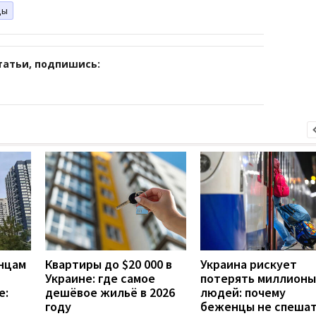
цы
татьи, подпишись:
инцам
Квартиры до $20 000 в
Украина рискует
Украине: где самое
потерять миллионы
е:
дешёвое жильё в 2026
людей: почему
году
беженцы не спеша