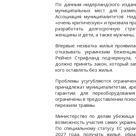
По данным нидерландского издани
муниципальных мест для разме
Ассоциация муниципалитетов Нид
«очень критическую» и призвала п
разработать долгосрочную ст
женщины и дети, а также мужчины,
Впервые нехватка жилья проявила
отказывать украинским беженца
Рейчел Стрифланд подчеркнула, 
должно принять закон, который за
кого оставлять без жилья.
Проблемы усугубляются ограниче
принадлежат муниципалитетам, аре
гарантии для переоборудовани
ограничены в предоставлении псих
пережили травмы.
Министерство по делам убежища 
возможность участия самих украин
По специальному статусу ЕС укра
2027 года, получать жильё, об