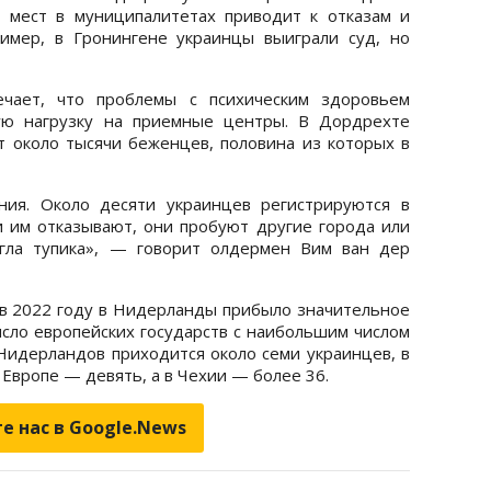
 мест в муниципалитетах приводит к отказам и
имер, в Гронингене украинцы выиграли суд, но
чает, что проблемы с психическим здоровьем
ую нагрузку на приемные центры. В Дордрехте
около тысячи беженцев, половина из которых в
я. Около десяти украинцев регистрируются в
 им отказывают, они пробуют другие города или
игла тупика», — говорит олдермен Вим ван дер
 в 2022 году в Нидерланды прибыло значительное
исло европейских государств с наибольшим числом
Нидерландов приходится около семи украинцев, в
 Европе — девять, а в Чехии — более 36.
е нас в Google.News