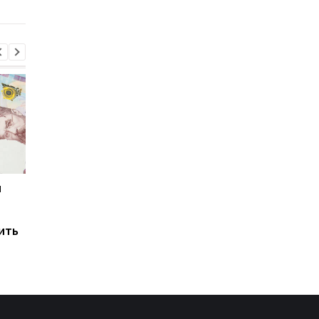
и
Мировые запасы
Остановка морского
топлива почти
коридора может
исчерпаны: эксперт
привести к снижени
ить
предупредил о рисках
производства
для Украины
железной руды