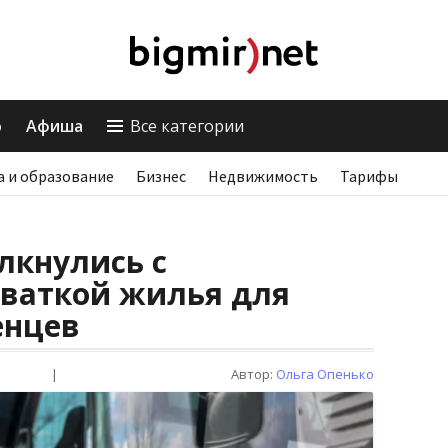
о
Афиша
Все категории
а и образование
Бизнес
Недвижимость
Тарифы
лкнулись с
хваткой жилья для
енцев
|
Автор:
Ольга Опенько