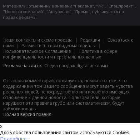
Материалы, отмеченные знаками "Реклама", "PR", "Спецпроект",
"Новости компаний", "Актуально", "Промо", публикуются на
правах рекламы.
Наши контакты и схема проезда
|
Редакция
|
Связаться с
нами
|
Разместить свои видеоматериалы
|
Пользовательское Соглашение
|
Политика в сфере
конфиденциальности и персональных данных
Реклама на сайте:
Отдел продаж digital рекламы
Оставляя комментарий, пожалуйста, помните о том, что
содержание и тон Вашего сообщения могут задеть чувства
реальных людей, непосредственно или косвенно имеющих
отношение к данной новости. Пользователи, которые
нарушают эти правила грубо или систематически, будут
заблокированы.
Полная версия правил
x
Для удобства пользования сайтом используются Cookies.
Подробнее...