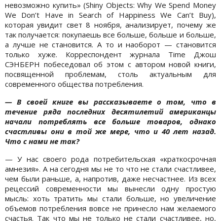
невозможно купить» (Shiny Objects: Why We Spend Money
We Don’t Have in Search of Happiness We Can’t Buy),
которая увидит свет 8 ноября, анализирует, почему же
так получается: покупаешь все больше, больше и больше,
а лучше не становится. А то и наоборот — становится
только хуже. Корреспондент журнала Time Джош
СЭНБЕРН побеседовал об этом с автором новой книги,
посвященной проблемам, столь актуальным для
современного общества потребления.
— В своей книге вы рассказываете о том, что в
течение ряда последних десятилетий американцы
начали потреблять все больше товаров, однако
счастливы они в той же мере, что и 40 лет назад.
Что с нами не так?
— У нас своего рода потребительская «краткосрочная
амнезия». А на сегодня мы не то что не стали счастливее,
чем были раньше, а, напротив, даже несчастнее. Из всех
рецессий современности мы вынесли одну простую
мысль: хоть тратить мы стали больше, но увеличение
объемов потребления вовсе не принесло нам желаемого
счастья. Так что мы не только не стали счастливее, но,