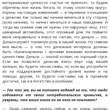
материальные ценности счастья не приносят, то будем
обречены всю жизнь бегать по этому «золотому кругу».
Корень настоящих изменений — в перемене отношения
к деньгам. Как только мы начнем меняться в эту сторону
(если начнем), то начнет меняться и наше поведение. И
тогда мы скажем: нам не нужны эти наручные часы, этот
шикарный автомобиль, этот огромный дом. Не поймите
меня неправильно: я вовсе не считаю, что деньги — зло.
Деньги играют огромную роль в нашей жизни. Но главная
моя мысль — о том, что денежные интересы должны
быть сбалансированы с прочими важными жизненными
ценностями. Деньги — плохой хозяин, но хороший слуга.
Если вы позволите деньгам взять верх над вашей
жизнью, вы будете несчастливы, но если вы употребите
их на поддержание достойного уровня жизни и на
помощь другим, то будете счастливы как в скромном
достатке, так и в богатстве и изобилии.
— Так что же, вы не питаете надежд на то, что люди
избавятся от своих потребительских привычек, и
уверены, что ваша книга ни на кого не повлияет?
— Люди слишком заняты сейчас и не очень склонны