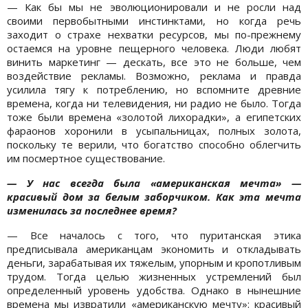
— Как бы мы не эволюционировали и не росли над
своими первобытными инстинктами, но когда речь
заходит о страхе нехватки ресурсов, мы по-прежнему
остаемся на уровне пещерного человека. Люди любят
винить маркетинг — дескать, все это не больше, чем
воздействие рекламы. Возможно, реклама и правда
усилила тягу к потреблению, но вспомните древние
времена, когда ни телевидения, ни радио не было. Тогда
тоже были времена «золотой лихорадки», а египетских
фараонов хоронили в усыпальницах, полных золота,
поскольку те верили, что богатство способно облегчить
им посмертное существование.
— У нас всегда была «американская мечта» —
красивый дом за белым заборчиком. Как эта мечта
изменилась за последнее время?
— Все началось с того, что пуританская этика
предписывала американцам экономить и откладывать
деньги, зарабатывая их тяжелым, упорным и кропотливым
трудом. Тогда целью жизненных устремлений был
определенный уровень удобства. Однако в нынешние
времена мы извратили «американскую мечту»: красивый