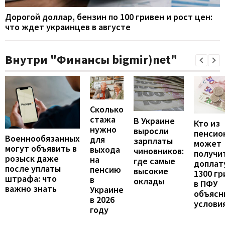
Дорогой доллар, бензин по 100 гривен и рост цен:
что ждет украинцев в августе
Внутри "Финансы bigmir)net"
Сколько
стажа
В Украине
Кто из
нужно
выросли
пенсио
Военнообязанных
для
зарплаты
может
могут объявить в
выхода
чиновников:
получи
розыск даже
на
где самые
доплат
после уплаты
пенсию
высокие
1300 гр
штрафа: что
в
оклады
в ПФУ
важно знать
Украине
объясн
в 2026
услови
году