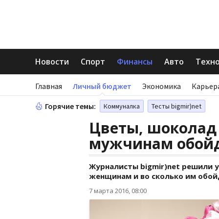
Новости
Спорт
Финансы
Авто
Техн
Главная
Личный бюджет
Экономика
Карьер
Горячие темы:
Коммуналка
Тесты bigmir)net
Цветы, шоколад 
мужчинам обойд
Журналисты bigmir)net решили 
женщинам и во сколько им обой
7 марта 2016, 08:00