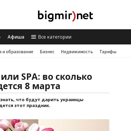
о
Афиша
Все категории
а и образование
Бизнес
Недвижимость
Тарифы
или SPA: во сколько
ется 8 марта
узнать, что будут дарить украинцы
дется этот праздник.