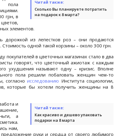
Читай также:
го пола
Сколько Вы планируете потратить
ициями.
на подарок к 8 марта?
0 грн, в
 цветов,
ных элементов.
 дорожкой из лепестков роз – они продаются
 Стоимость одной такой корзины – около 300 грн.
ду покупателей в цветочных магазинах стало в два
ристы говорят, что цветочный ажиотаж с каждым
ого ухудшения называют одну – кризис. Вполне
льного пола решили побаловать женщин чем-то
ы, согласно
исследованию
Института социологии,
ков, которые бы хотели получить женщины на 8
забота и
Читай также:
шение,
Как красиво и дешево упаковать
ньги, а
подарки на 8 марта
сметика.
ись нам,
 предложение руки и сердца от своего любимого