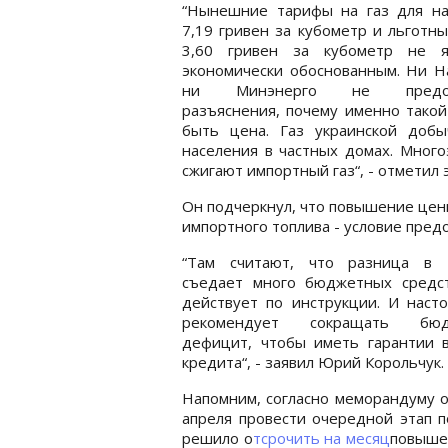
“Нынешние тарифы на газ для на
7,19 гривен за кубометр и льготн
3,60 гривен за кубометр не я
экономически обоснованным. Ни Н
ни Минэнерго не предос
разъяснения, почему именно тако
быть цена. Газ украинской добы
населения в частных домах. Много
сжигают импортный газ“, - отметил 
Он подчеркнул, что повышение цен
импортного топлива - условие пред
“Там считают, что разница в 
съедает много бюджетных средс
действует по инструкции. И наст
рекомендует сокращать бюд
дефицит, чтобы иметь гарантии в
кредита“, - заявил Юрий Корольчук.
Напомним, согласно меморандуму о
апреля провести очередной этап п
решило о
тсрочить на месяц
повышен