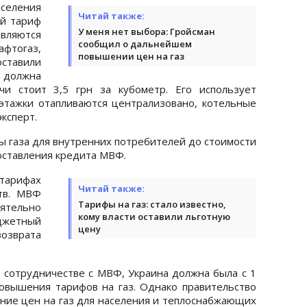
селения
Читай также:
ый тариф
У меня нет выбора: Гройсман
вляются
сообщил о дальнейшем
афтогаз,
повышении цен на газ
тавили
й должна
чи стоит 3,5 грн за кубометр. Его использует
этажки отапливаются централизовано, котельные
эксперт.
ы газа для внутренних потребителей до стоимости
оставления кредита МВФ.
тарифах
Читай также:
тв. МВФ
Тарифы на газ: стало известно,
оятельно
кому власти оставили льготную
жетный
цену
озврата
 сотрудничестве с МВФ, Украина должна была с 1
овышения тарифов на газ. Однако правительство
ие цен на газ для населения и теплоснабжающих