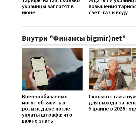
Тарифы на газ: сколько
Ждать ли украинц
украинцы заплатят в
повышения тарифо
июне
свет, газ и воду
Внутри "Финансы bigmir)net"
Военнообязанных
Сколько стажа ну
могут объявить в
для выхода на пен
розыск даже после
Украине в 2026 год
уплаты штрафа: что
важно знать