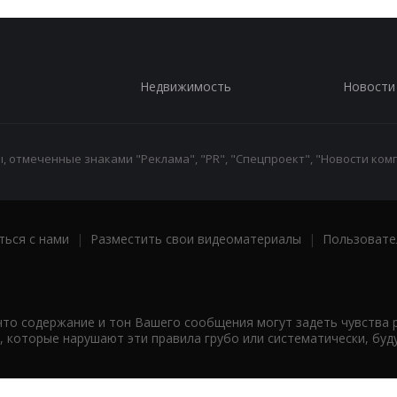
Недвижимость
Новости
 отмеченные знаками "Реклама", "PR", "Спецпроект", "Новости комп
ться с нами
|
Разместить свои видеоматериалы
|
Пользовате
что содержание и тон Вашего сообщения могут задеть чувства 
 которые нарушают эти правила грубо или систематически, буд