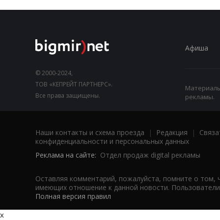
Афиша
© 2000-2024,
ТОВ «КЕПРЕЙТ ПАРТНЕРС».
Материалы,
Все права защищены.
рекламы.
Наши контакты и схема проезда
|
Редакция
|
Связа
конфиденциальности и персональных данных
Реклама на сайте:
Отдел продаж digital рекламы
Оставляя комментарий, пожалуйста, помните о том, 
имеющих отношение к данной новости. Пользователи,
Полная версия правил
x