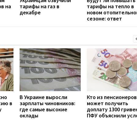
ам
Украинцам озвучили
Будут ли повышать
в на
тарифы на газ в
тарифы на тепло в
декабре
новом отопительно
сезоне: ответ
жно
В Украине выросли
Кто из пенсионеров
сию в
зарплаты чиновников:
может получить
у
где самые высокие
доплату 1300 гривен
оклады
ПФУ объяснили усл