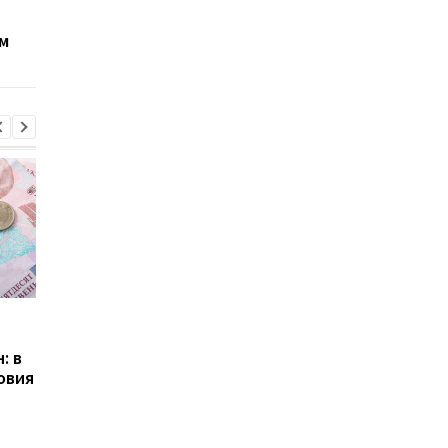
Поставщики газа в
Тарифы на свет, вод
Украине обнародовали
газ в Украине: ждать
м
тарифы на август
повышения летом
Пенсии для украинцев в
Банки усилили
Польше: кто может
контроль переводов:
: в
получать выплаты
какие операции мог
овия
заблокировать карт