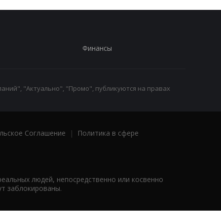
Финансы
аний", "Актуально", "Промо", публикуются на правах
льское Соглашение
|
Политика в сфере
реальных людей, непосредственно или косвенно
ут заблокированы.