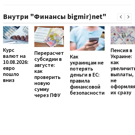
Внутри "Финансы bigmir)net"
Курс
Пенсия в
Перерасчет
валют на
Украине:
Как
субсидии в
10.08.2026:
как
украинцам не
августе:
евро
увеличит
потерять
как
пошло
выплаты,
деньги в ЕС:
проверить
вниз
не
правила
новую
оформля
финансовой
сумму
их сразу
безопасности
через ПФУ