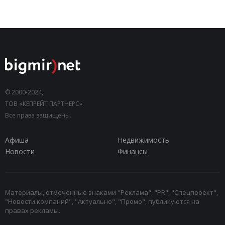
© 2000-2024,
ТОВ «КЕПРЕЙТ ПАРТНЕРС».
Все права защищены.
Афиша
Недвижимость
Новости
Финансы
Материалы, отмеченные знаками "Реклама", "PR", "Спецпроект",
"Новости компаний", "Актуально", "Промо", публикуются на
правах рекламы.