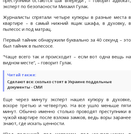
преступники остаются шаг впереди“, – говорит адвокат,
эксперт по безопасности Михаил Гулак.
Журналисты спрятали четыре купюры в разные места в
квартире – в самый нижний ящик шкафа, в духовку, в
пылесос и под матрац.
Первый тайник обнаружили буквально за 40 секунд – это
был тайник в пылесосе.
“Чаще всего так и происходит – если вот одна вещь на
видном месте“, – говорит Гулак.
Читай также:
Сделают все: сколько стоят в Украине поддельные
документы - СМИ
Еще через минуту эксперт нашел купюру в духовке,
вскоре третью и четвертую. На все ушло меньше пяти
минут. Обычно именно столько проводят преступники в
чужой квартире после взлома замков, ведь воры заранее
знают, где искать ценности.
“Под подушкой, под матрасом, под умывальником, в