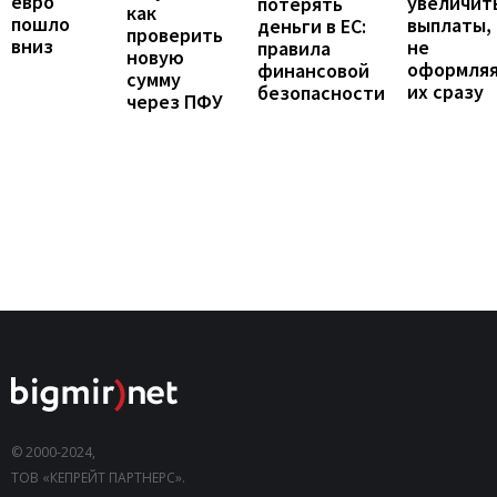
евро
увеличит
потерять
как
пошло
выплаты,
деньги в ЕС:
проверить
вниз
не
правила
новую
оформля
финансовой
сумму
их сразу
безопасности
через ПФУ
© 2000-2024,
ТОВ «КЕПРЕЙТ ПАРТНЕРС».