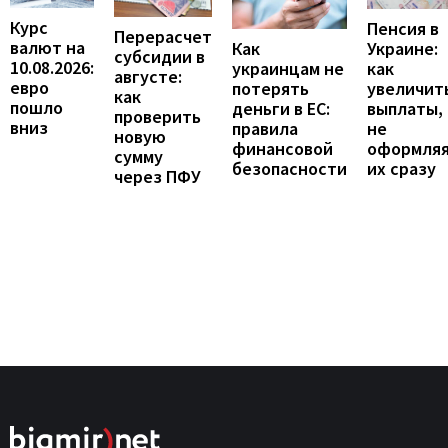
Курс
Пенсия в
Перерасчет
валют на
Украине:
Как
субсидии в
10.08.2026:
как
украинцам не
августе:
евро
увеличит
потерять
как
пошло
выплаты,
деньги в ЕС:
проверить
вниз
не
правила
новую
оформля
финансовой
сумму
их сразу
безопасности
через ПФУ