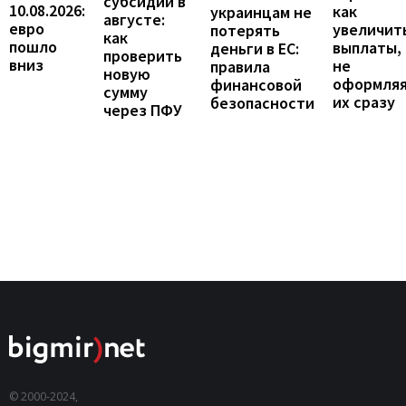
субсидии в
10.08.2026:
как
украинцам не
августе:
евро
увеличит
потерять
как
пошло
выплаты,
деньги в ЕС:
проверить
вниз
не
правила
новую
оформля
финансовой
сумму
их сразу
безопасности
через ПФУ
© 2000-2024,