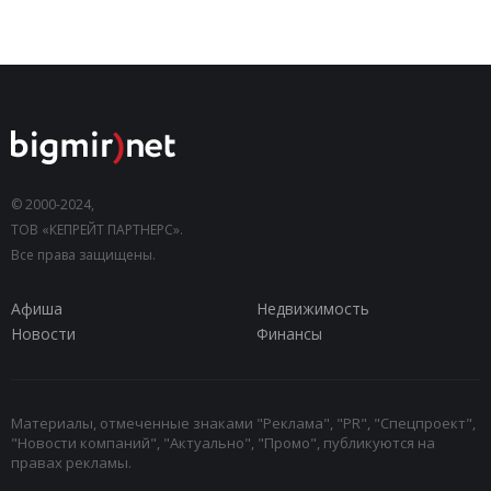
© 2000-2024,
ТОВ «КЕПРЕЙТ ПАРТНЕРС».
Все права защищены.
Афиша
Недвижимость
Новости
Финансы
Материалы, отмеченные знаками "Реклама", "PR", "Спецпроект",
"Новости компаний", "Актуально", "Промо", публикуются на
правах рекламы.