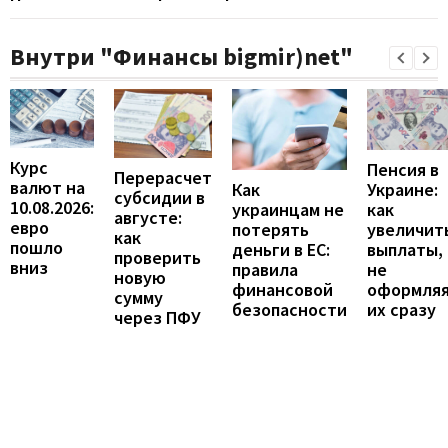
Внутри "Финансы bigmir)net"
Курс
Пенсия в
Перерасчет
валют на
Украине:
Как
субсидии в
10.08.2026:
как
украинцам не
августе:
евро
увеличит
потерять
как
пошло
выплаты,
деньги в ЕС:
проверить
вниз
не
правила
новую
оформля
финансовой
сумму
их сразу
безопасности
через ПФУ