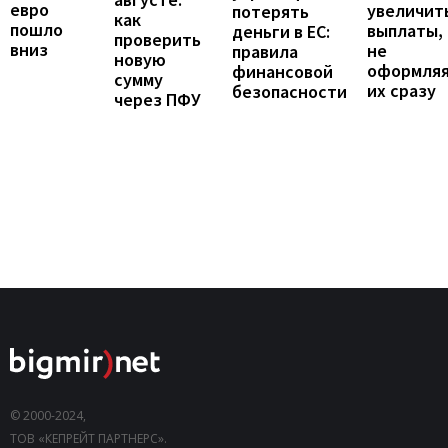
евро
увеличит
потерять
как
пошло
выплаты,
деньги в ЕС:
проверить
вниз
не
правила
новую
оформля
финансовой
сумму
их сразу
безопасности
через ПФУ
© 2000-2024,
ТОВ «КЕПРЕЙТ ПАРТНЕРС».