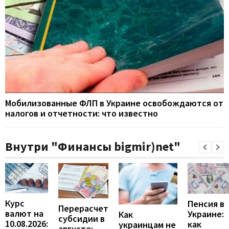
Мобилизованные ФЛП в Украине освобождаются от
налогов и отчетности: что известно
Внутри "Финансы bigmir)net"
Курс
Пенсия в
Перерасчет
валют на
Украине:
Как
субсидии в
10.08.2026:
как
украинцам не
августе: