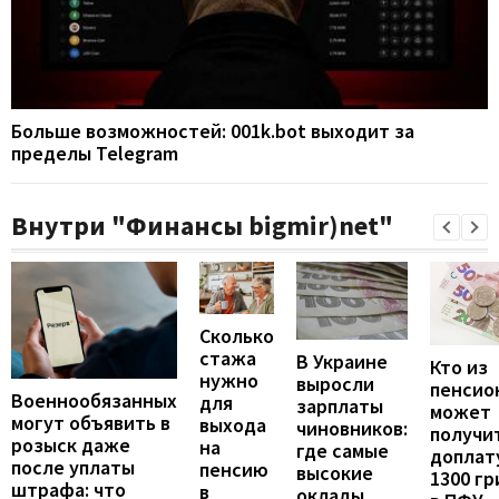
Больше возможностей: 001k.bot выходит за
пределы Telegram
Внутри "Финансы bigmir)net"
Сколько
стажа
В Украине
Кто из
нужно
выросли
пенсио
Военнообязанных
для
зарплаты
может
могут объявить в
выхода
чиновников:
получи
розыск даже
на
где самые
доплат
после уплаты
пенсию
высокие
1300 гр
штрафа: что
в
оклады