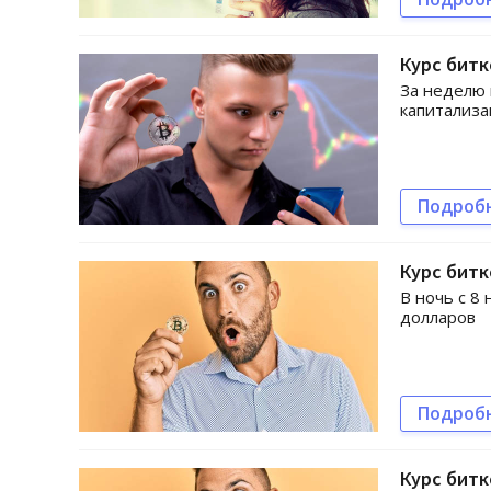
Курс битк
За неделю 
капитализац
Подроб
Курс битк
В ночь с 8
долларов
Подроб
Курс битк