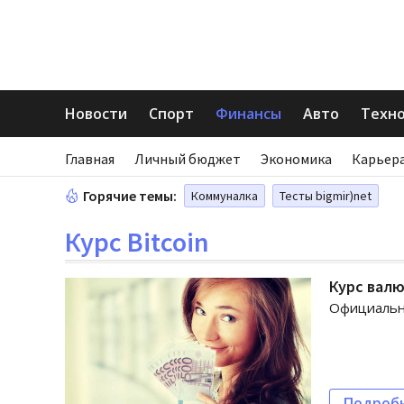
Новости
Спорт
Финансы
Авто
Техн
Главная
Личный бюджет
Экономика
Карьера
Горячие темы:
Коммуналка
Тесты bigmir)net
Курс Bitcoin
Курс валю
Официальны
Подроб