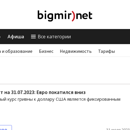
о
Афиша
Все категории
 и образование
Бизнес
Недвижимость
Тарифы
т на 31.07.2023: Евро покатился вниз
й курс гривны к доллару США является фиксированным
нее
31 июля 2023,