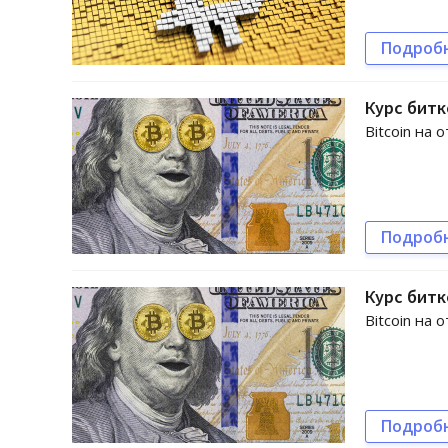
Подроб
Курс битк
Bitcoin на 
Подроб
Курс битк
Bitcoin на 
Подроб