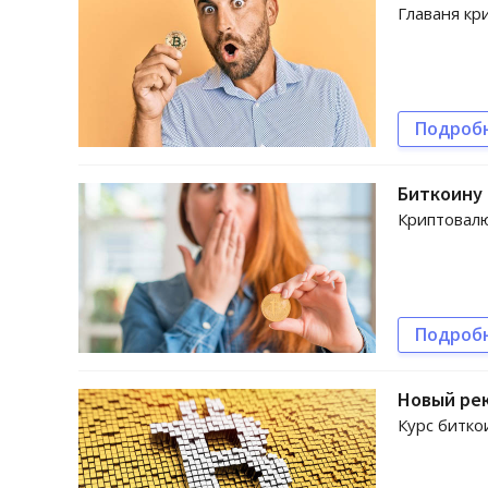
Главаня кр
Подроб
Биткоину
Криптовалю
Подроб
Новый рек
Курс битко