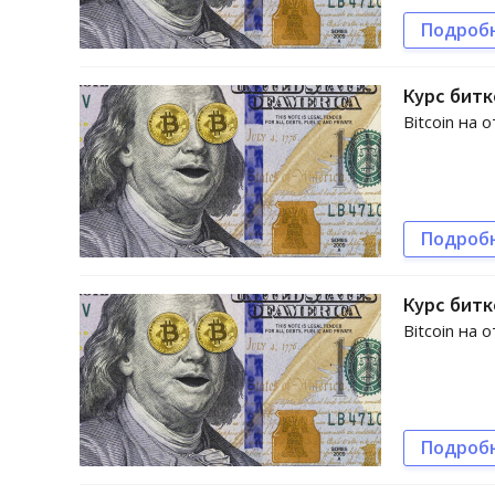
Подроб
Курс битк
Bitcoin на 
Подроб
Курс битк
Bitcoin на 
Подроб