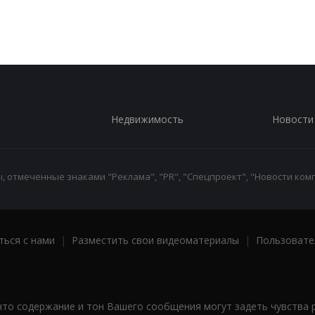
Недвижимость
Новости
 отмеченные знаками "Реклама", "PR", "Спецпроект", "Новости комп
ться с нами
|
Разместить свои видеоматериалы
|
Пользовате
что содержание и тон Вашего сообщения могут задеть чувства 