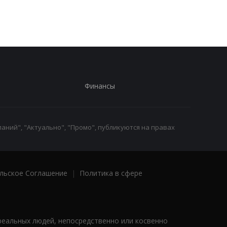
Финансы
аний", "Актуально", "Промо", публикуются на правах
льское Соглашение
|
Политика в сфере
реальных людей, непосредственно или косвенно