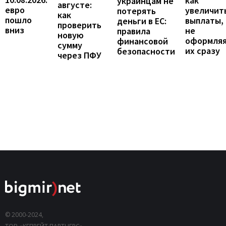
как
украинцам не
августе:
евро
увеличит
потерять
как
пошло
выплаты,
деньги в ЕС:
проверить
вниз
не
правила
новую
оформля
финансовой
сумму
их сразу
безопасности
через ПФУ
© 2000-2024,