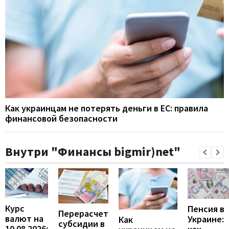
Как украинцам не потерять деньги в ЕС: правила
финансовой безопасности
Внутри "Финансы bigmir)net"
Курс
Пенсия в
Перерасчет
валют на
Украине:
Как
субсидии в
10.08.2026: