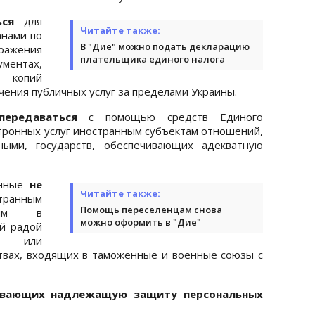
ься
для
Читайте также:
анами по
В "Дие" можно подать декларацию
ражения
плательщика единого налога
ментах,
копий
ения публичных услуг за пределами Украины.
ередаваться
с помощью средств Единого
ктронных услуг иностранным субъектам отношений,
ными, государств, обеспечивающих адекватную
нные
не
Читайте также:
анным
Помощь переселенцам снова
нным в
можно оформить в "Дие"
ой радой
м или
ствах, входящих в таможенные и военные союзы с
чивающих надлежащую защиту персональных