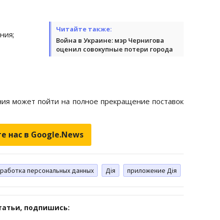
Читайте также:
ния;
Война в Украине: мэр Чернигова
оценил совокупные потери города
ния может пойти на полное прекращение поставок
е нас в Google.News
работка персональных данных
Дія
приложение Дія
татьи, подпишись: