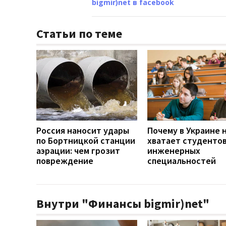
bigmir)net в facebook
Статьи по теме
Россия наносит удары
Почему в Украине 
по Бортницкой станции
хватает студенто
аэрации: чем грозит
инженерных
повреждение
специальностей
Внутри "Финансы bigmir)net"