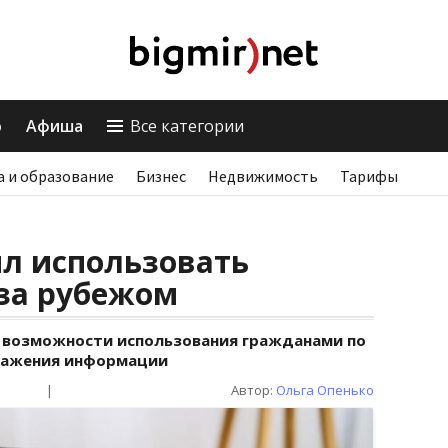
о
Афиша
Все категории
а и образование
Бизнес
Недвижимость
Тарифы
л использовать
 за рубежом
 возможности использования гражданами по
ражения информации
|
Автор:
Ольга Опенько