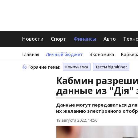
Новости
Спорт
Финансы
Авто
Техн
Главная
Личный бюджет
Экономика
Карьер
Горячие темы:
Коммуналка
Тесты bigmir)net
Кабмин разреши
данные из "Дія"
Данные могут передаваться для
их желанию электронного отоб
19 августа 2022, 14:56