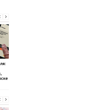
ля:
Мобилизация в Украине
В Украине изменили
2026: кто имеет право
правила получения 2
,
на отсрочку и кого не
грн на медосмотр: ч
ыске
призывают
нужно знать украин
40+