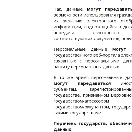
Так, данные
могут передават
возможности использования гражд
их желанию электронного отоб
информации, содержащейся в доку
передачи электронных 
соответствующих документов, получ
Персональные данные
могут п
государственного веб-портала эле
связанных с персональными дан
защиту персональных данных.
В то же время персональные да
могут передаваться
иностр
субъектам, зарегистрирова
государстве, признанном Верховн
государством-агрессоро
государством-оккупантом, государ
такими государствами.
Перечень государств, обеспе
данных: