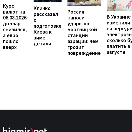
Курс
Кличко
валют на
Россия
рассказал
В Украине
06.08.2026:
наносит
о
изменили
доллар
удары по
подготовке
на переда
снизился,
Бортницкой
Киева к
электроэн
а евро
станции
зиме:
сколько б
пошло
аэрации: чем
детали
платить в
вверх
грозит
августе
повреждение