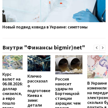
Новый подвид ковида в Украине: симптомы
Внутри "Финансы bigmir)net"
Курс
Кличко
валют на
Россия
рассказал
В Украине
06.08.2026:
наносит
о
изменили
доллар
удары по
подготовке
на переда
снизился,
Бортницкой
Киева к
электроэн
а евро
станции
зиме:
сколько б
пошло
аэрации: чем
детали
платить в
вверх
грозит