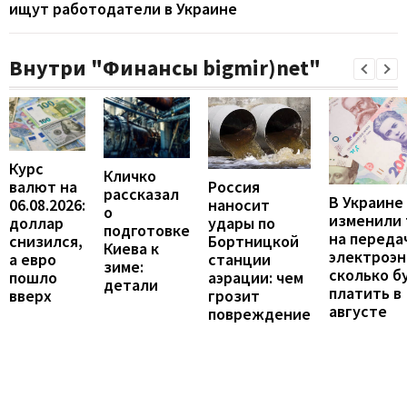
ищут работодатели в Украине
Внутри "Финансы bigmir)net"
Курс
Кличко
валют на
Россия
рассказал
В Украине
06.08.2026:
наносит
о
изменили
доллар
удары по
подготовке
на переда
снизился,
Бортницкой
Киева к
электроэн
а евро
станции
зиме:
сколько б
пошло
аэрации: чем
детали
платить в
вверх
грозит
августе
повреждение