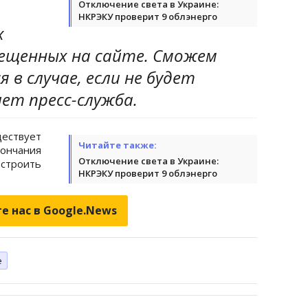
Отключение света в Украине:
НКРЭКУ проверит 9 облэнерго
х
ещенных на сайте. Сможем
 в случае, если не будет
шет пресс-служба.
ствует
Читайте также:
ончания
Отключение света в Украине:
строить
НКРЭКУ проверит 9 облэнерго
е нас в Google.News
е