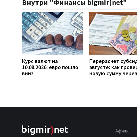
Внутри "Финансы bigmir)net"
Курс валют на
Перерасчет субси
10.08.2026: евро пошло
августе: как прове
вниз
новую сумму чере
Афиша