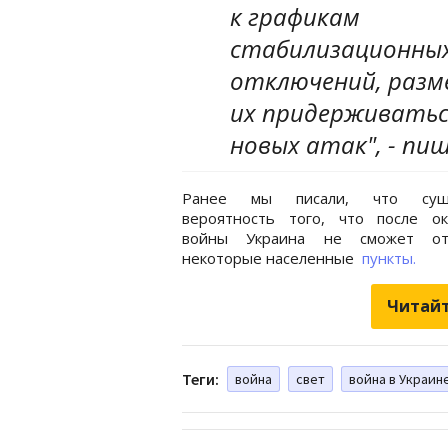
к графикам
стабилизационны
отключений, разм
их придерживаться
новых атак", - пи
Ранее мы писали, что суще
вероятность того, что после ок
войны Украина не сможет от
некоторые населенные
пункты.
Читайт
Теги:
война
свет
война в Украин