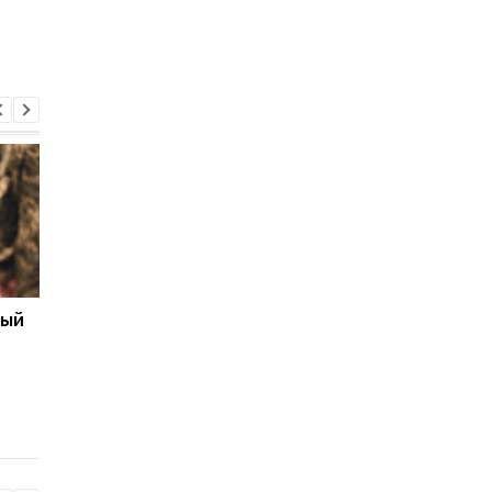
ный
Бронирование
Число украинских
работников с сентября
беженцев в ЕС вырос
2026 года: кто может
в каких странах
потерять отсрочку от
фиксируется отток
мобилизации