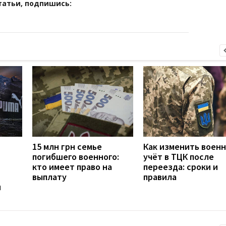
татьи, подпишись:
15 млн грн семье
Как изменить воен
погибшего военного:
учёт в ТЦК после
кто имеет право на
переезда: сроки и
выплату
правила
н