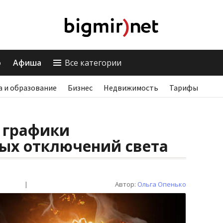
о
Афиша
Все категории
а и образование
Бизнес
Недвижимость
Тарифы
 графики
ых отключений света
|
Автор:
Ольга Опенько