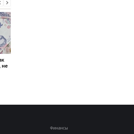
ак
Проезд по 30 грн в
Выплата 3100 грн ко
 не
Киеве: почему
Дню Независимости
работники с низкими
кому нужно подать
зарплатами уходят с
заявление в ПФУ
работы
Финансы