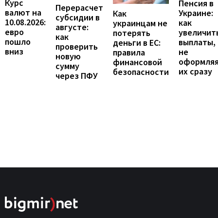
Курс
Пенсия в
Перерасчет
валют на
Украине:
Как
субсидии в
10.08.2026:
как
украинцам не
августе:
евро
увеличит
потерять
как
пошло
выплаты,
деньги в ЕС:
проверить
вниз
не
правила
новую
оформля
финансовой
сумму
их сразу
безопасности
через ПФУ