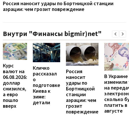
Россия наносит удары по Бортницкой станции
аэрации: чем грозит повреждение
Внутри "Финансы bigmir)net"
Курс
Кличко
валют на
Россия
рассказал
В Украине
06.08.2026:
наносит
о
изменили
доллар
удары по
подготовке
на переда
снизился,
Бортницкой
Киева к
электроэн
а евро
станции
зиме:
сколько б
пошло
аэрации: чем
детали
платить в
вверх
грозит
августе
повреждение