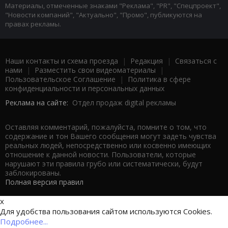
Материалы, отмеченные знаками "Реклама", "PR", "Спецпроект",
"Новости компаний", "Актуально", "Промо", публикуются на
правах рекламы.
Наши контакты и схема проезда
|
Редакция
|
Связаться с
нами
|
Разместить свои видеоматериалы
|
Пользовательское Соглашение
|
Политика в сфере
конфиденциальности и персональных данных
Реклама на сайте:
Отдел продаж digital рекламы
Оставляя комментарий, пожалуйста, помните о том, что
содержание и тон Вашего сообщения могут задеть чувства
реальных людей, непосредственно или косвенно имеющих
отношение к данной новости. Пользователи, которые
нарушают эти правила грубо или систематически, будут
заблокированы.
Полная версия правил
x
Для удобства пользования сайтом используются Cookies.
Подробнее...