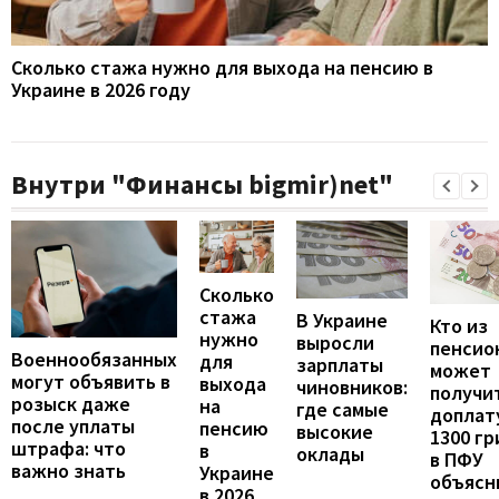
Сколько стажа нужно для выхода на пенсию в
Украине в 2026 году
Внутри "Финансы bigmir)net"
Сколько
стажа
В Украине
Кто из
нужно
выросли
пенсио
Военнообязанных
для
зарплаты
может
могут объявить в
выхода
чиновников:
получи
розыск даже
на
где самые
доплат
после уплаты
пенсию
высокие
1300 гр
штрафа: что
в
оклады
в ПФУ
важно знать
Украине
объясн
в 2026