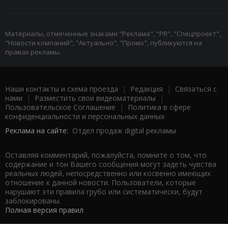
Материалы, отмеченные знаками "Реклама", "PR", "Спецпроект",
"Новости компаний", "Актуально", "Промо", публикуются на
правах рекламы.
Наши контакты и схема проезда
|
Редакция
|
Связаться с
нами
|
Разместить свои видеоматериалы
|
Пользовательское Соглашение
|
Политика в сфере
конфиденциальности и персональных данных
Реклама на сайте:
Отдел продаж digital рекламы
Оставляя комментарий, пожалуйста, помните о том, что
содержание и тон Вашего сообщения могут задеть чувства
реальных людей, непосредственно или косвенно имеющих
отношение к данной новости. Пользователи, которые
нарушают эти правила грубо или систематически, будут
заблокированы.
Полная версия правил