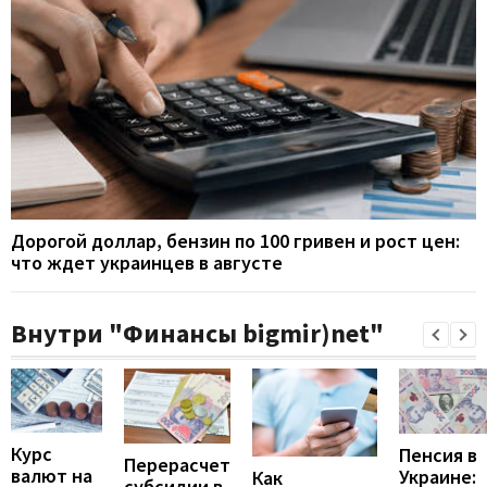
Дорогой доллар, бензин по 100 гривен и рост цен:
что ждет украинцев в августе
Внутри "Финансы bigmir)net"
Курс
Пенсия в
Перерасчет
валют на
Украине:
Как
субсидии в