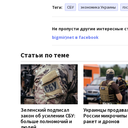
Теги:
СБУ
экономика Украины
го
Не пропусти другие интересные с
bigmir)net в facebook
Статьи по теме
Зеленский подписал
Украинцы продава
закон об усилении СБУ:
России микрочипы
больше полномочий и
ракет и дронов
людей