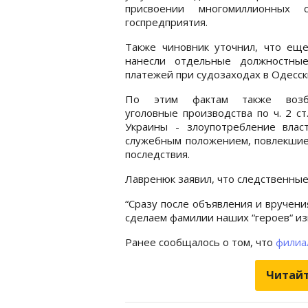
присвоении многомиллионных с
госпредприятия.
Также чиновник уточнил, что ещ
нанесли отдельные должностны
платежей при судозаходах в Одесск
По этим фактам также возб
уголовные производства по ч. 2 ст
Украины - злоупотребление влас
служебным положением, повлекшие
последствия.
Лавренюк заявил, что следственны
“Сразу после объявления и вручен
сделаем фамилии наших “героев“ из
Ранее сообщалось о том, что
филиа
Читайт