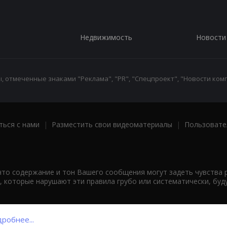
Недвижимость
Новости
 отмеченные знаками "Реклама", "PR", "Спецпроект", "Новости комп
ться с нами
|
Разместить свои видеоматериалы
|
Пользовате
что содержание и тон Вашего сообщения могут задеть чувства 
 которые нарушают эти правила грубо или систематически, буд
робнее...