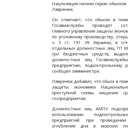
Нацполиция начали серии обысков 
Лавренюк.
Он отмечает, что обыски в пом
Госавиаслужбы проводят сот
главного управления защиты эконо
по уголовному производству, откр
ч. 5 ст. 191 УК Украины, в от
отдельных должностных лиц ГП МА
грн бюджетных средств, выдел
должностных лиц Госавиаслужб
предприятию, подконтрольному 
сообщил замминистра.
Лавренюк добавил, что обыск в по
защиты экономики Национальн
преступной схемы хищения ср
госпредприятия.
Должностных лиц АМПУ подозр
использовании подконтроль
предприятий при проведении
углубления дна в морских п