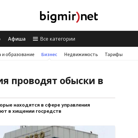
о
Афиша
Все категории
 и образование
Бизнес
Недвижимость
Тарифы
я проводят обыски в
орые находятся в сфере управления
ют в хищении госредств