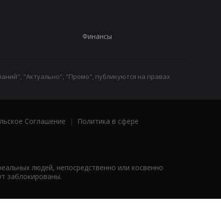
Финансы
аний", "Актуально", "Промо", публикуются на правах
льское Соглашение
|
Политика в сфере
реальных людей, непосредственно или косвенно
ут заблокированы.