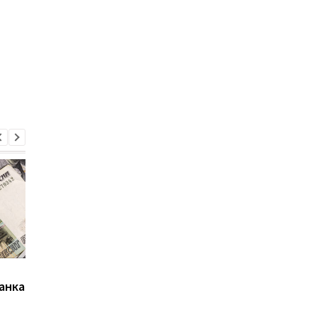
Экономику Украины
Как будет расти
анка
ждет замедление
экономика Украины в
2024 году: НБУ отме
риски