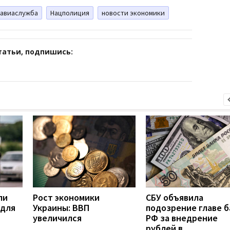
савиаслужба
Нацполиция
новости экономики
татьи, подпишись:
ли
Рост экономики
СБУ объявила
 для
Украины: ВВП
подозрение главе б
увеличился
РФ за внедрение
рублей в