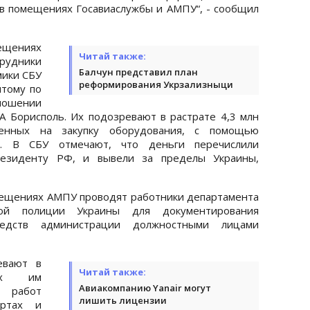
в помещениях Госавиаслужбы и АМПУ“, - сообщил
ещениях
Читай также:
рудники
Балчун представил план
мики СБУ
реформирования Укрзализныци
ытому по
ношении
 Борисполь. Их подозревают в растрате 4,3 млн
енных на закупку оборудования, с помощью
ы. В СБУ отмечают, что деньги перечислили
резиденту РФ, и вывели за пределы Украины,
мещениях АМПУ проводят работники департамента
ой полиции Украины для документирования
едств администрации должностными лицами
евают в
Читай также:
ных им
Авиакомпанию Yanair могут
 работ
лишить лицензии
ортах и