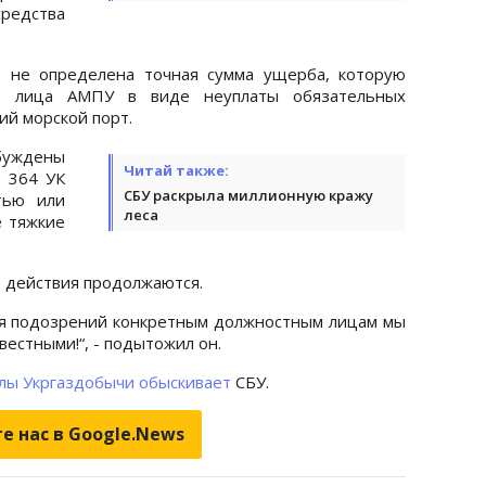
редства
е не определена точная сумма ущерба, которую
е лица АМПУ в виде неуплаты обязательных
ий морской порт.
уждены
Читай также:
. 364 УК
СБУ раскрыла миллионную кражу
тью или
леса
 тяжкие
е действия продолжаются.
ия подозрений конкретным должностным лицам мы
вестными!“, - подытожил он.
лы Укргаздобычи обыскивает
СБУ.
е нас в Google.News