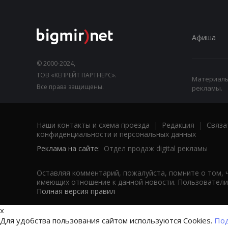
Афиша
© 2000-2024,
ТОВ «КЕПРЕЙТ ПАРТНЕРС».
Материалы,
Все права защищены.
рекламы.
Наши контакты и схема проезда
|
Редакция
|
Связа
конфиденциальности и персональных данных
Реклама на сайте:
Отдел продаж digital рекламы
Оставляя комментарий, пожалуйста, помните о том, 
имеющих отношение к данной новости. Пользователи,
Полная версия правил
x
Для удобства пользования сайтом используются Cookies.
Под