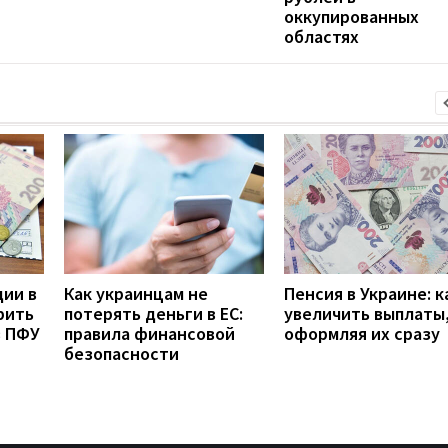
оккупированных
областях
дии в
Как украинцам не
Пенсия в Украине: к
рить
потерять деньги в ЕС:
увеличить выплаты,
з ПФУ
правила финансовой
оформляя их сразу
безопасности