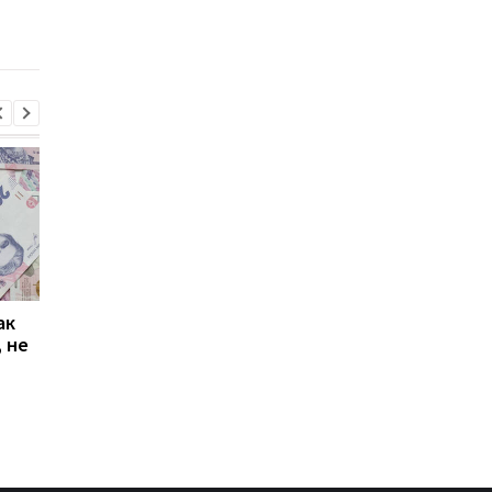
ак
Проезд по 30 грн в
Выплата 3100 грн ко
 не
Киеве: почему
Дню Независимости
работники с низкими
кому нужно подать
зарплатами уходят с
заявление в ПФУ
работы