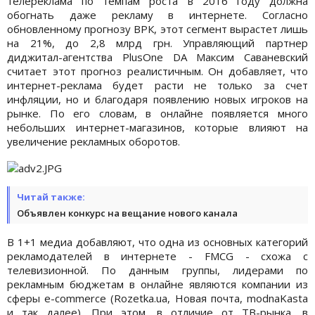
телереклама по темпам роста в 2016 году должна
обогнать даже рекламу в интернете. Согласно
обновленному прогнозу ВРК, этот сегмент вырастет лишь
на 21%, до 2,8 млрд грн. Управляющий партнер
диджитал-агентства PlusOne DA Максим Саваневский
считает этот прогноз реалистичным. Он добавляет, что
интернет-реклама будет расти не только за счет
инфляции, но и благодаря появлению новых игроков на
рынке. По его словам, в онлайне появляется много
небольших интернет-магазинов, которые влияют на
увеличение рекламных оборотов.
Читай также:
Объявлен конкурс на вещание нового канала
В 1+1 медиа добавляют, что одна из основных категорий
рекламодателей в интернете - FMCG - схожа с
телевизионной. По данным группы, лидерами по
рекламным бюджетам в онлайне являются компании из
сферы e-commerce (Rozetka.ua, Новая почта, modnaKasta
и так далее). При этом, в отличие от ТВ-рынка, в