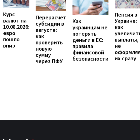
Курс
Пенсия в
Перерасчет
валют на
Украине:
Как
субсидии в
10.08.2026:
как
украинцам не
августе:
евро
увеличит
потерять
как
пошло
выплаты,
деньги в ЕС:
проверить
вниз
не
правила
новую
оформля
финансовой
сумму
их сразу
безопасности
через ПФУ