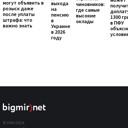
могут объявить в
выхода
чиновников:
получи
розыск даже
на
где самые
доплат
после уплаты
пенсию
высокие
1300 гр
штрафа: что
в
оклады
в ПФУ
важно знать
Украине
объясн
в 2026
услови
году
© 2000-2024,