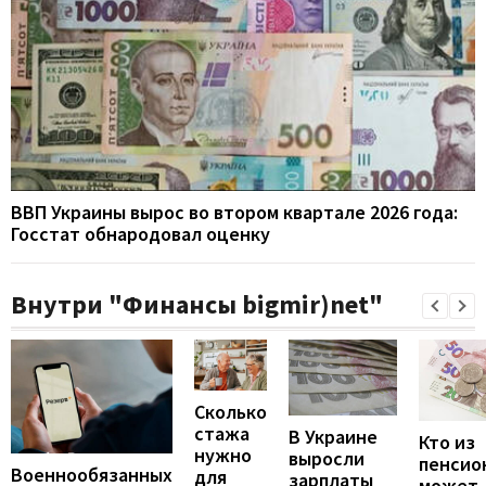
ВВП Украины вырос во втором квартале 2026 года:
Госстат обнародовал оценку
Внутри "Финансы bigmir)net"
Сколько
стажа
В Украине
Кто из
нужно
выросли
пенсио
Военнообязанных
для
зарплаты
может