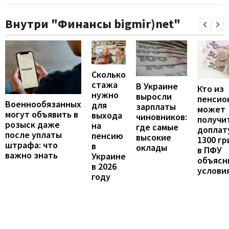
Внутри "Финансы bigmir)net"
Сколько
стажа
В Украине
Кто из
нужно
выросли
пенсио
Военнообязанных
для
зарплаты
может
могут объявить в
выхода
чиновников:
получи
розыск даже
на
где самые
доплат
после уплаты
пенсию
высокие
1300 гр
штрафа: что
в
оклады
в ПФУ
важно знать
Украине
объясн
в 2026
услови
году