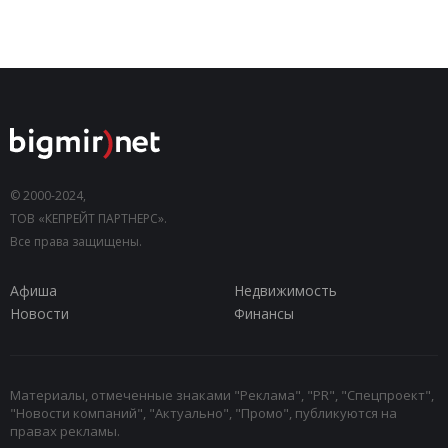
© 2000-2024,
ТОВ «КЕПРЕЙТ ПАРТНЕРС».
Все права защищены.
Афиша
Недвижимость
Новости
Финансы
Материалы, отмеченные знаками "Реклама", "PR", "Спецпроект",
"Новости компаний", "Актуально", "Промо", публикуются на
правах рекламы.