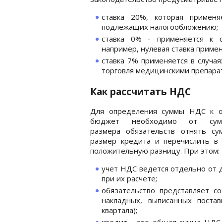
ставка 20%, которая примен
подлежащих налогообложению;
ставка 0% - применяется к 
например, нулевая ставка примен
ставка 7% применяется в случа
торговля медицинскими препарат
Как рассчитать НДС
Для определения суммы НДС к о
бюджет необходимо от сумм
размера обязательств отнять су
размер кредита и перечислить в
положительную разницу. При этом:
учет НДС ведется отдельно от д
при их расчете;
обязательство представляет 
накладных, выписанных поста
квартала);
кредит - это общая сумма НДС,