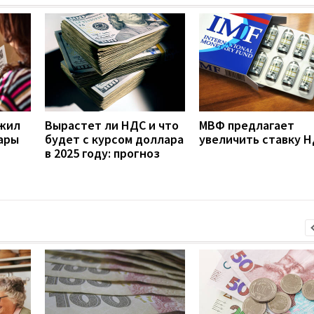
жил
Вырастет ли НДС и что
МВФ предлагает
ары
будет с курсом доллара
увеличить ставку 
в 2025 году: прогноз