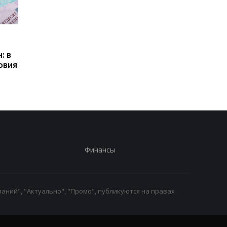
Пенсии для украинцев в
Банки усилили
Польше: кто может
контроль переводов:
: в
получать выплаты
какие операции мог
овия
заблокировать карт
Финансы
аний", "Актуально", "Промо", публикуются на правах