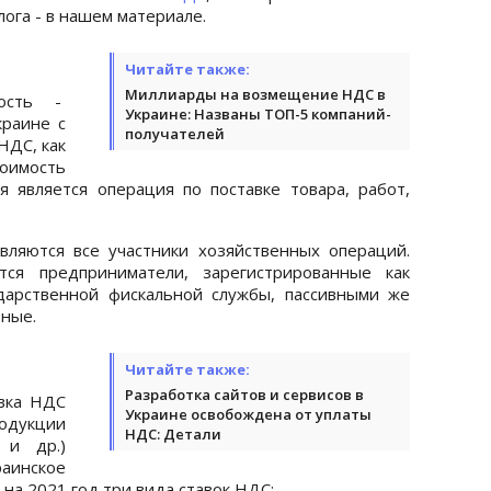
лога - в нашем материале.
Читайте также:
Миллиарды на возмещение НДС в
ость -
Украине: Названы ТОП-5 компаний-
краине с
получателей
НДС, как
оимость
 является операция по поставке товара, работ,
вляются все участники хозяйственных операций.
тся предприниматели, зарегистрированные как
дарственной фискальной службы, пассивными же
ьные.
Читайте также:
Разработка сайтов и сервисов в
авка НДС
Украине освобождена от уплаты
одукции
НДС: Детали
 и др.)
аинское
на 2021 год три вида ставок НДС: