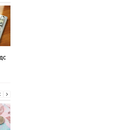
Зеленский подписал
Сети АЗС продолжа
НДС
закон о
повышать цены на
дополнительном
бензин и дизтоплив
налогообложении
банков