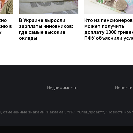
жно
В Украине выросли
Кто из пенсионеров
сию в
зарплаты чиновников:
может получить
у
где самые высокие
доплату 1300 гривен
оклады
ПФУ объяснили усл
Недвижимость
Новости
 отмеченные знаками "Реклама", "PR", "Спецпроект", "Новости комп