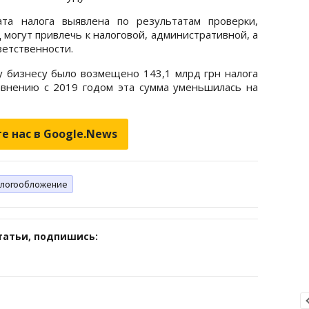
ата налога выявлена по результатам проверки,
могут привлечь к налоговой, административной, а
ветственности.
му бизнесу было возмещено 143,1 млрд грн налога
авнению с 2019 годом эта сумма уменьшилась на
е нас в Google.News
алогообложение
татьи, подпишись: