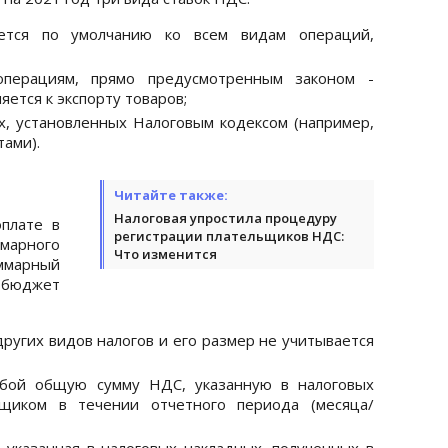
яется по умолчанию ко всем видам операций,
операциям, прямо предусмотренным законом -
яется к экспорту товаров;
ях, установленных Налоговым кодексом (например,
ами).
Читайте также:
Налоговая упростила процедуру
плате в
регистрации плательщиков НДС:
арного
Что изменится
ммарный
 бюджет
ругих видов налогов и его размер не учитывается
собой общую сумму НДС, указанную в налоговых
вщиком в течении отчетного периода (месяца/
 указанная в налоговых накладных, полученных в