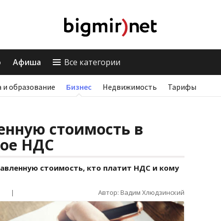
о
Афиша
Все категории
 и образование
Бизнес
Недвижимость
Тарифы
енную стоимость в
кое НДС
бавленную стоимость, кто платит НДС и кому
|
Автор: Вадим Хлюдзинский