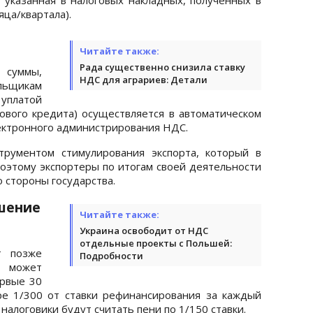
яца/квартала).
Читайте также:
Рада существенно снизила ставку
 суммы,
НДС для аграриев: Детали
льщикам
 уплатой
гового кредита) осуществляется в автоматическом
ектронного администрирования НДС.
трументом стимулирования экспорта, который в
Поэтому экспортеры по итогам своей деятельности
 стороны государства.
ушение
Читайте также:
Украина освободит от НДС
отдельные проекты с Польшей:
т позже
Подробности
я может
ервые 30
ре 1/300 от ставки рефинансирования за каждый
 налоговики будут считать пени по 1/150 ставки.