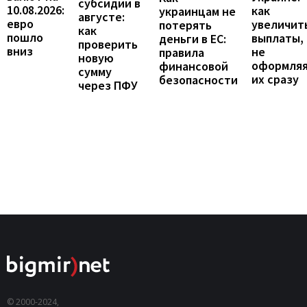
субсидии в
10.08.2026:
как
украинцам не
августе:
евро
увеличит
потерять
как
пошло
выплаты,
деньги в ЕС:
проверить
вниз
не
правила
новую
оформля
финансовой
сумму
их сразу
безопасности
через ПФУ
© 2000-2024,