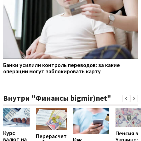
Банки усилили контроль переводов: за какие
операции могут заблокировать карту
Внутри "Финансы bigmir)net"
Курс
Пенсия в
Перерасчет
валют на
Украине:
Как