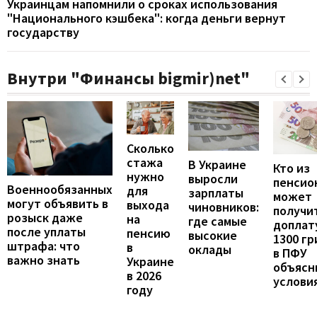
Украинцам напомнили о сроках использования
"Национального кэшбека": когда деньги вернут
государству
Внутри "Финансы bigmir)net"
Сколько
стажа
В Украине
Кто из
нужно
выросли
пенсио
Военнообязанных
для
зарплаты
может
могут объявить в
выхода
чиновников:
получи
розыск даже
на
где самые
доплат
после уплаты
пенсию
высокие
1300 гр
штрафа: что
в
оклады
в ПФУ
важно знать
Украине
объясн
в 2026
услови
году