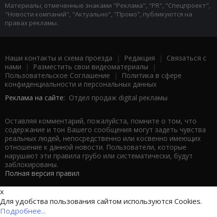
Материалы, отмеченные знаками "Реклама", "PR", "Спецпроект",
"Новости компаний", "Актуально", "Промо", публикуются на
правах рекламы.
Наши контакты и схема проезда
|
Редакция
|
Связаться с
нами
|
Разместить свои видеоматериалы
|
Пользовательское Соглашение
|
Политика в сфере
конфиденциальности и персональных данных
Реклама на сайте:
Отдел продаж digital рекламы
Оставляя комментарий, пожалуйста, помните о том, что
содержание и тон Вашего сообщения могут задеть чувства
реальных людей, непосредственно или косвенно имеющих
отношение к данной новости. Пользователи, которые
нарушают эти правила грубо или систематически, будут
заблокированы.
Полная версия правил
x
Для удобства пользования сайтом используются Cookies.
Подробнее...