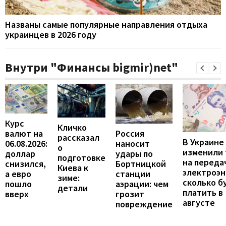
Названы самые популярные направления отдыха
украинцев в 2026 году
Внутри "Финансы bigmir)net"
Курс
Кличко
валют на
Россия
рассказал
В Украине
06.08.2026:
наносит
о
изменили
доллар
удары по
подготовке
на переда
снизился,
Бортницкой
Киева к
электроэн
а евро
станции
зиме:
сколько б
пошло
аэрации: чем
детали
платить в
вверх
грозит
августе
повреждение