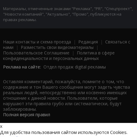
Материалы, отмеченные знаками "Реклама", "PR", "Спецпроект",
"Новости компаний", "Актуально", "Промо", публикуются на
правах рекламы.
Наши контакты и схема проезда
|
Редакция
|
Связаться с
нами
|
Разместить свои видеоматериалы
|
Пользовательское Соглашение
|
Политика в сфере
конфиденциальности и персональных данных
Реклама на сайте:
Отдел продаж digital рекламы
Оставляя комментарий, пожалуйста, помните о том, что
содержание и тон Вашего сообщения могут задеть чувства
реальных людей, непосредственно или косвенно имеющих
отношение к данной новости. Пользователи, которые
нарушают эти правила грубо или систематически, будут
заблокированы.
Полная версия правил
x
Для удобства пользования сайтом используются Cookies.