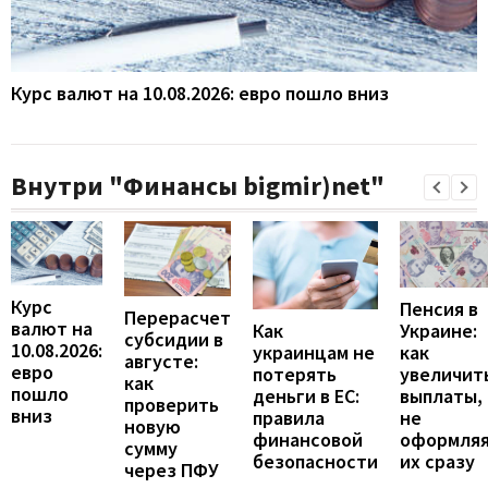
Курс валют на 10.08.2026: евро пошло вниз
Внутри "Финансы bigmir)net"
Курс
Пенсия в
Перерасчет
валют на
Украине:
Как
субсидии в
10.08.2026:
как
украинцам не
августе:
евро
увеличит
потерять
как
пошло
выплаты,
деньги в ЕС:
проверить
вниз
не
правила
новую
оформля
финансовой
сумму
их сразу
безопасности
через ПФУ