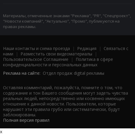
Материалы, отмеченные знаками "Реклама", "PR", "Спецпроект",
"Новости компаний", "Актуально", "Промо", публикуются на
правах рекламы.
Наши контакты и схема проезда
|
Редакция
|
Связаться с
нами
|
Разместить свои видеоматериалы
|
Пользовательское Соглашение
|
Политика в сфере
конфиденциальности и персональных данных
Реклама на сайте:
Отдел продаж digital рекламы
Оставляя комментарий, пожалуйста, помните о том, что
содержание и тон Вашего сообщения могут задеть чувства
реальных людей, непосредственно или косвенно имеющих
отношение к данной новости. Пользователи, которые
нарушают эти правила грубо или систематически, будут
заблокированы.
Полная версия правил
x