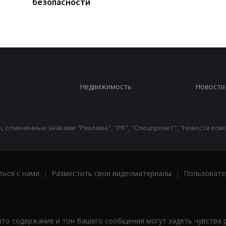
безопасности
Недвижимость
Новости
 отмеченные знаками "Реклама", "PR", "Спецпроект", "Новости комп
ться с нами
|
Разместить свои видеоматериалы
|
Пользовате
что содержание и тон Вашего сообщения могут задеть чувства 