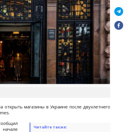
ва открыть магазины в Украине после двухлетнего
imes.
 сообщил
Читайте также:
 начале