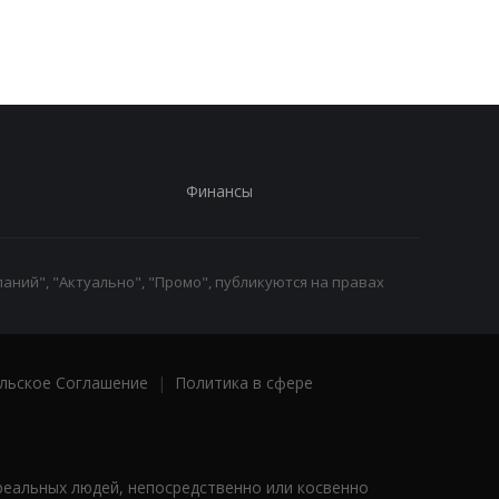
зарплатами уходят с
заявление в ПФУ
работы
Финансы
аний", "Актуально", "Промо", публикуются на правах
льское Соглашение
|
Политика в сфере
реальных людей, непосредственно или косвенно