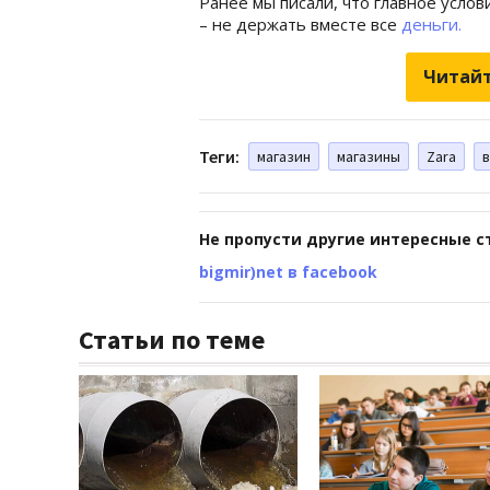
Ранее мы писали, что главное усло
– не держать вместе все
деньги.
Читайт
Теги:
магазин
магазины
Zara
в
Не пропусти другие интересные с
bigmir)net в facebook
Статьи по теме