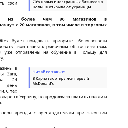
70% новых иностранных бизнесов в
ть свои
Польше открывают украинцы
 50 из более чем 80 магазинов в
ачнут с 20 магазинов, в том числе в торговых
ditex будет придавать приоритет безопасности
ровать свои планы к рыночным обстоятельствам.
ки уже отправлены на обучение в Польшу для
у.
газины в
Читайте также:
ы Zara,
В Карпатах открылся первый
hka – 24
McDonald's
 день
и. С тех
оваров в Украину, но продолжала платить налоги и
.
оговоры аренды с арендодателями при закрытии