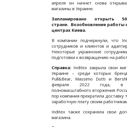
апреля он начнет снова открыва
магазины в Украине.
Запланировано открыть
стране. Возобновление работы н
центрах Киева.
В компании подчеркнули, что In
сотрудников и клиентов и адапти
Некоторые украинские сотрудни
подготовки к возвращению на работ
Справка:
Inditex закрыла свои ма
Украине – среди которых бренд
Pull&Bear, Massimo Dutti и Bers
февраля 2022 года, в
полномасштабного вторжения Росси
пор компания прекратила доставку т
заработную плату своим работникам
Inditex также сохраняла свои д
магазина.