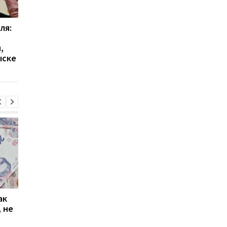
ля:
Мобилизация в Украине
В Украине изменили
2026: кто имеет право
правила получения 2
,
на отсрочку и кого не
грн на медосмотр: ч
ыске
призывают
нужно знать украин
40+
ак
Проезд по 30 грн в
Выплата 3100 грн ко
 не
Киеве: почему
Дню Независимости
работники с низкими
кому нужно подать