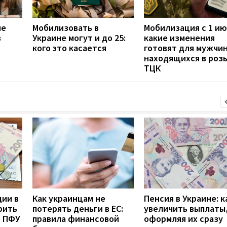
не
Мобилизовать в
Мобилизация с 1 ию
в
Украине могут и до 25:
какие изменения
кого это касается
готовят для мужчин
находящихся в роз
ТЦК
дии в
Как украинцам не
Пенсия в Украине: к
рить
потерять деньги в ЕС:
увеличить выплаты,
з ПФУ
правила финансовой
оформляя их сразу