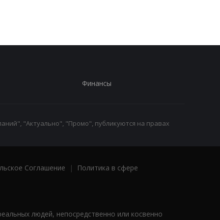
зарплатами уходят с
заявление в ПФУ
работы
Финансы
аний", "Актуально", "Промо", публикуются на правах
льское Соглашение
|
Политика в сфере
реальных людей, непосредственно или косвенно