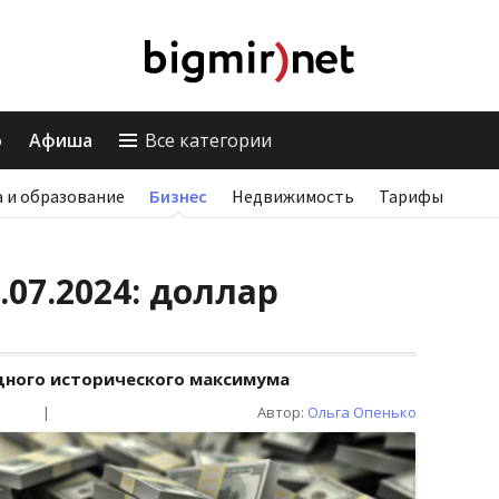
о
Афиша
Все категории
 и образование
Бизнес
Недвижимость
Тарифы
.07.2024: доллар
дного исторического максимума
|
Автор:
Ольга Опенько