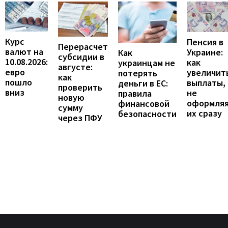
Курс
Пенсия в
Перерасчет
валют на
Украине:
Как
субсидии в
10.08.2026:
как
украинцам не
августе:
евро
увеличит
потерять
как
пошло
выплаты,
деньги в ЕС:
проверить
вниз
не
правила
новую
оформля
финансовой
сумму
их сразу
безопасности
через ПФУ