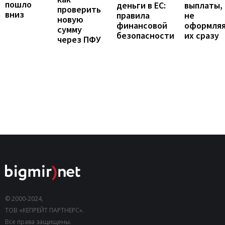
пошло
выплаты,
деньги в ЕС:
проверить
вниз
не
правила
новую
оформля
финансовой
сумму
их сразу
безопасности
через ПФУ
© 2000-2024,
ТОВ «КЕПРЕЙТ ПАРТНЕРС».
Все права защищены.