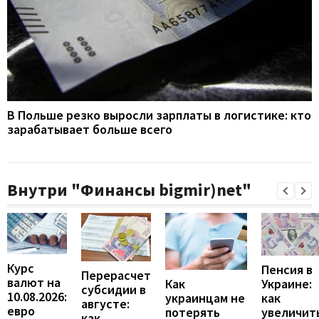
В Польше резко выросли зарплаты в логистике: кто
зарабатывает больше всего
Внутри "Финансы bigmir)net"
Курс
Пенсия в
Перерасчет
валют на
Украине:
Как
субсидии в
10.08.2026:
как
украинцам не
августе:
евро
увеличит
потерять
как