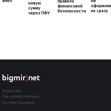
вниз
не
правила
новую
оформля
финансовой
сумму
их сразу
безопасности
через ПФУ
© 2000-2024,
ТОВ «КЕПРЕЙТ ПАРТНЕРС».
Все права защищены.