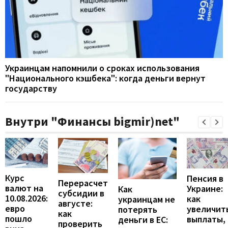
Украинцам напомнили о сроках использования
"Национального кэшбека": когда деньги вернут
государству
Внутри "Финансы bigmir)net"
Курс
Пенсия в
Перерасчет
валют на
Украине:
Как
субсидии в
10.08.2026:
как
украинцам не
августе:
евро
увеличит
потерять
как
пошло
выплаты,
деньги в ЕС:
проверить