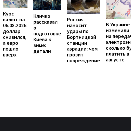
Курс
Кличко
валют на
Россия
рассказал
В Украине
06.08.2026:
наносит
о
изменили
доллар
удары по
подготовке
на переда
снизился,
Бортницкой
Киева к
электроэн
а евро
станции
зиме:
сколько б
пошло
аэрации: чем
детали
платить в
вверх
грозит
августе
повреждение