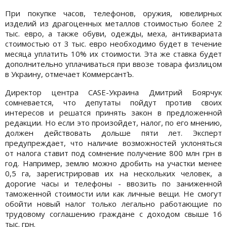
При покупке часов, телефонов, оружия, ювелирных
изделий из драгоценных металлов стоимостью более 2
тыс. евро, а также обуви, одежды, меха, антиквариата
стоимостью от 3 тыс. евро необходимо будет в течение
месяца уплатить 10% их стоимости. Эта же ставка будет
дополнительно уплачиваться при ввозе товара физлицом
в Украину, отмечает КоммерсантЪ.
Директор центра CASE-Украина Дмитрий Боярчук
сомневается, что депутаты пойдут против своих
интересов и решатся принять закон в предложенной
редакции. Но если это произойдет, налог, по его мнению,
должен действовать дольше пяти лет. Эксперт
предупреждает, что наличие возможностей уклоняться
от налога ставит под сомнение получение 800 млн грн в
год. Например, землю можно дробить на участки менее
0,5 га, зарегистрировав их на нескольких человек, а
дорогие часы и телефоны - ввозить по заниженной
таможенной стоимости или как личные вещи. Не смогут
обойти новый налог только легально работающие по
трудовому соглашению граждане с доходом свыше 16
тыс. грн.