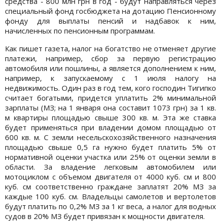
средства - 800 млн грн в год - будут направляться через
специальный фонд госбюджета на дотацию Пенсионному
фонду для выплаты пенсий и надбавок к ним,
начисленных по пенсионным программам.
Как пишет газета, налог на богатство не отменяет другие
платежи, например, сбор за первую регистрацию
автомобиля или пошлины, а является дополнением к ним,
например, к запускаемому с 1 июля налогу на
недвижимость. Один раз в год тем, кого господин Тигипко
считает богатыми, придется уплатить 2% минимальной
зарплаты (МЗ; на 1 января она составит 1073 грн) за 1 кв.
м квартиры площадью свыше 300 кв. м. Эта же ставка
будет применяться при владении домом площадью от
600 кв. м. С земли несельскохозяйственного назначения
площадью свыше 0,5 га нужно будет платить 5% от
нормативной оценки участка или 25% от оценки земли в
области. За владение легковым автомобилем или
мотоциклом с объемом двигателя от 4000 куб. см и 800
куб. см соответственно граждане заплатят 20% МЗ за
каждые 100 куб. см. Владельцы самолетов и вертолетов
будут платить по 0,2% МЗ за 1 кг веса, а налог для водных
судов в 20% МЗ будет привязан к мощности двигателя.