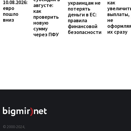
10.08.2026:
как
украинцам не
августе:
евро
увеличит
потерять
как
пошло
выплаты,
деньги в ЕС:
проверить
вниз
не
правила
новую
оформля
финансовой
сумму
их сразу
безопасности
через ПФУ
© 2000-2024,