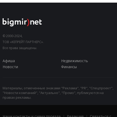
© 2000-2024,
ТОВ «КЕПРЕЙТ ПАРТНЕРС».
Все права защищены.
Афиша
Недвижимость
Новости
Финансы
Материалы, отмеченные знаками "Реклама", "PR", "Спецпроект",
"Новости компаний", "Актуально", "Промо", публикуются на
правах рекламы.
Наши контакты и схема проезда
|
Редакция
|
Связаться с