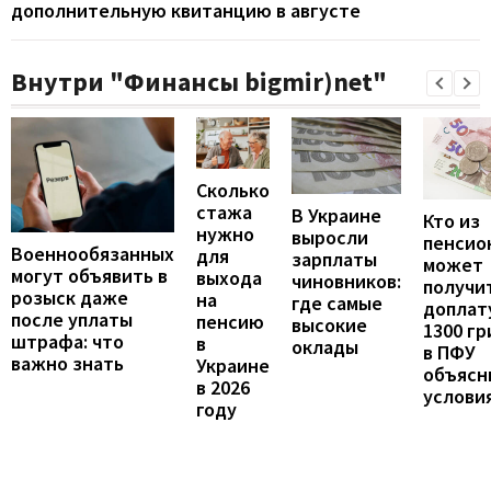
дополнительную квитанцию в августе
Внутри "Финансы bigmir)net"
Сколько
стажа
В Украине
Кто из
нужно
выросли
пенсио
Военнообязанных
для
зарплаты
может
могут объявить в
выхода
чиновников:
получи
розыск даже
на
где самые
доплат
после уплаты
пенсию
высокие
1300 гр
штрафа: что
в
оклады
в ПФУ
важно знать
Украине
объясн
в 2026
услови
году