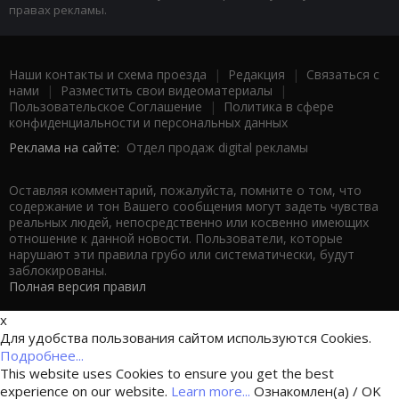
правах рекламы.
Наши контакты и схема проезда
|
Редакция
|
Связаться с
нами
|
Разместить свои видеоматериалы
|
Пользовательское Соглашение
|
Политика в сфере
конфиденциальности и персональных данных
Реклама на сайте:
Отдел продаж digital рекламы
Оставляя комментарий, пожалуйста, помните о том, что
содержание и тон Вашего сообщения могут задеть чувства
реальных людей, непосредственно или косвенно имеющих
отношение к данной новости. Пользователи, которые
нарушают эти правила грубо или систематически, будут
заблокированы.
Полная версия правил
x
Для удобства пользования сайтом используются Cookies.
Подробнее...
This website uses Cookies to ensure you get the best
experience on our website.
Learn more...
Ознакомлен(а) / OK