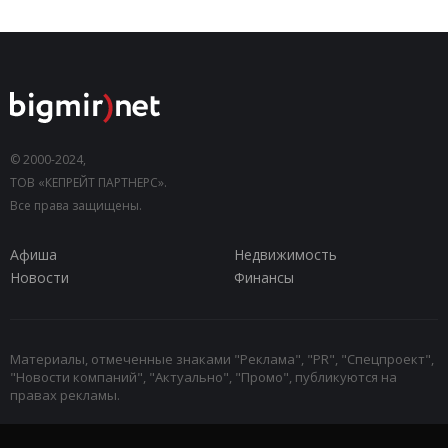
© 2000-2024,
ТОВ «КЕПРЕЙТ ПАРТНЕРС».
Все права защищены.
Афиша
Недвижимость
Новости
Финансы
Материалы, отмеченные знаками "Реклама", "PR", "Спецпроект",
"Новости компаний", "Актуально", "Промо", публикуются на
правах рекламы.