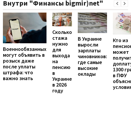
Внутри "Финансы bigmir)net"
Сколько
стажа
В Украине
Кто из
нужно
выросли
пенсио
Военнообязанных
для
зарплаты
может
могут объявить в
выхода
чиновников:
получи
розыск даже
на
где самые
доплат
после уплаты
пенсию
высокие
1300 гр
штрафа: что
в
оклады
в ПФУ
важно знать
Украине
объясн
в 2026
услови
году