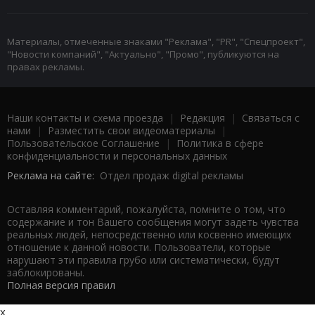
Материалы, отмеченные знаками "Реклама", "PR", "Спецпроект",
"Новости компаний", "Актуально", "Промо", публикуются на
правах рекламы.
Наши контакты и схема проезда
|
Редакция
|
Связаться с
нами
|
Разместить свои видеоматериалы
|
Пользовательское Соглашение
|
Политика в сфере
конфиденциальности и персональных данных
Реклама на сайте:
Отдел продаж digital рекламы
Оставляя комментарий, пожалуйста, помните о том, что
содержание и тон Вашего сообщения могут задеть чувства
реальных людей, непосредственно или косвенно имеющих
отношение к данной новости. Пользователи, которые
нарушают эти правила грубо или систематически, будут
заблокированы.
Полная версия правил
x