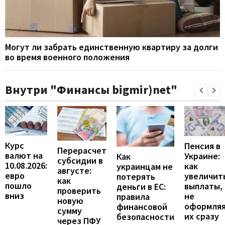
Могут ли забрать единственную квартиру за долги
во время военного положения
Внутри "Финансы bigmir)net"
Курс
Пенсия в
Перерасчет
валют на
Украине:
Как
субсидии в
10.08.2026:
как
украинцам не
августе:
евро
увеличит
потерять
как
пошло
выплаты,
деньги в ЕС:
проверить
вниз
не
правила
новую
оформля
финансовой
сумму
их сразу
безопасности
через ПФУ