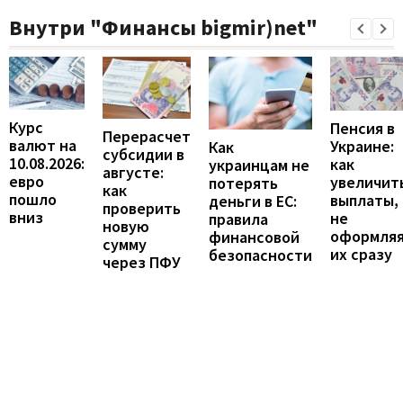
Внутри "Финансы bigmir)net"
Курс
Пенсия в
Перерасчет
валют на
Украине:
Как
субсидии в
10.08.2026:
как
украинцам не
августе:
евро
увеличит
потерять
как
пошло
выплаты,
деньги в ЕС:
проверить
вниз
не
правила
новую
оформля
финансовой
сумму
их сразу
безопасности
через ПФУ