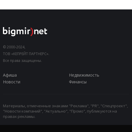
© 2000-2024,
ТОВ «КЕПРЕЙТ ПАРТНЕРС».
Все права защищены.
Афиша
Недвижимость
Новости
Финансы
Материалы, отмеченные знаками "Реклама", "PR", "Спецпроект",
"Новости компаний", "Актуально", "Промо", публикуются на
правах рекламы.