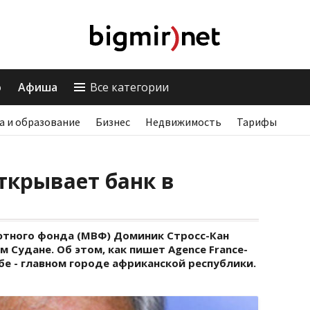
о
Афиша
Все категории
а и образование
Бизнес
Недвижимость
Тарифы
ткрывает банк в
ютного фонда (МВФ) Доминик Стросс-Кан
 Судане. Об этом, как пишет Agence France-
убе - главном городе африканской республики.