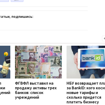
татьи, подпишись:
л
ФГВФЛ выставил на
НБУ возвращает пл
вки
продажу активы трех
за BankID: кого кос
щений
банков: список
новые тарифы и
х
учреждений
сколько придется
платить бизнесу