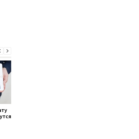
ату
В Украине ускорился
НБУ вводит новые 20
нутся
рост цен: НБУ объяснил
гривен с националь
причины
лозунгом