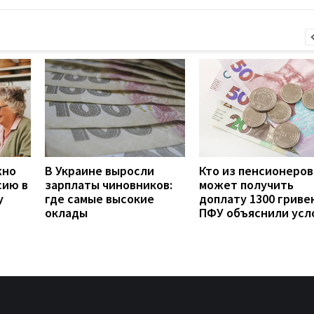
жно
В Украине выросли
Кто из пенсионеров
сию в
зарплаты чиновников:
может получить
у
где самые высокие
доплату 1300 гривен
оклады
ПФУ объяснили усл