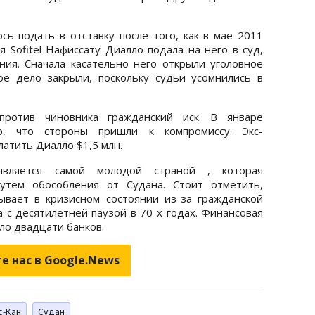
сь подать в отставку после того, как в мае 2011
 Sofitel Нафиссату Диалло подала на него в суд,
ния. Сначала касательно него открыли уголовное
ое дело закрыли, поскольку судьи усомнились в
против чиновника гражданский иск. В январе
о, что стороны пришли к компромиссу. Экс-
латить Диалло $1,5 млн.
ляется самой молодой страной , которая
утем обособления от Судана. Стоит отметить,
ывает в кризисном состоянии из-за гражданской
а с десятилетней паузой в 70-х годах. Финансовая
ло двадцати банков.
е нас в Google.News
с-Кан
Судан