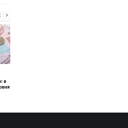
Пенсии для украинцев в
Банки усилили
Польше: кто может
контроль переводов:
: в
получать выплаты
какие операции мог
овия
заблокировать карт