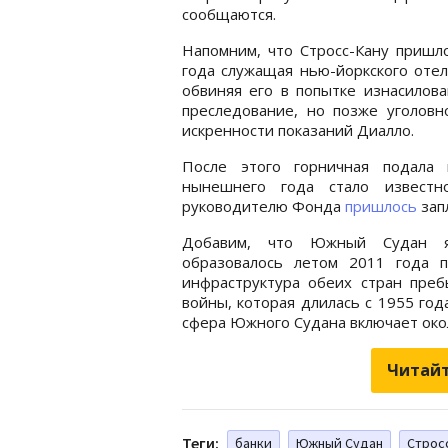
сообщаются.
Напомним, что Стросс-Кану пришло
года служащая нью-йоркского отеля
обвиняя его в попытке изнасилова
преследование, но позже уголовн
искренности показаний Диалло.
После этого горничная подала 
нынешнего года стало известн
руководителю Фонда
пришлось
зап
Добавим, что Южный Судан яв
образовалось летом 2011 года п
инфраструктура обеих стран преб
войны, которая длилась с 1955 год
сфера Южного Судана включает око
Читайт
Теги:
банки
Южный Судан
Строс