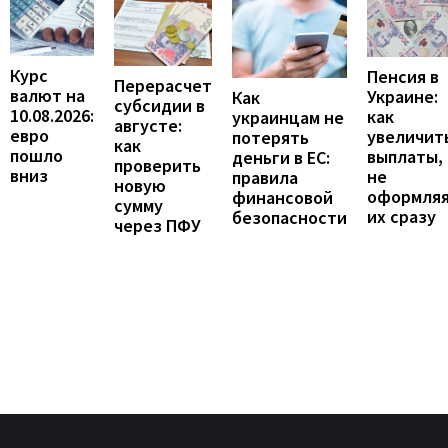
Курс
Пенсия в
Перерасчет
валют на
Украине:
Как
субсидии в
10.08.2026:
как
украинцам не
августе:
евро
увеличит
потерять
как
пошло
выплаты,
деньги в ЕС:
проверить
вниз
не
правила
новую
оформля
финансовой
сумму
их сразу
безопасности
через ПФУ