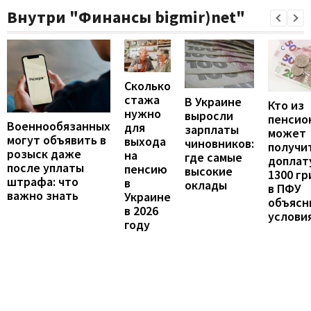
Внутри "Финансы bigmir)net"
Сколько
стажа
В Украине
Кто из
нужно
выросли
пенсио
Военнообязанных
для
зарплаты
может
могут объявить в
выхода
чиновников:
получи
розыск даже
на
где самые
доплат
после уплаты
пенсию
высокие
1300 гр
штрафа: что
в
оклады
в ПФУ
важно знать
Украине
объясн
в 2026
услови
году