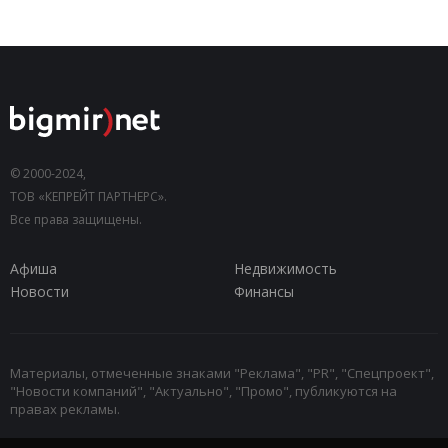
© 2000-2024,
ТОВ «КЕПРЕЙТ ПАРТНЕРС».
Все права защищены.
Афиша
Недвижимость
Новости
Финансы
Материалы, отмеченные знаками "Реклама", "PR", "Спецпроект",
"Новости компаний", "Актуально", "Промо", публикуются на
правах рекламы.